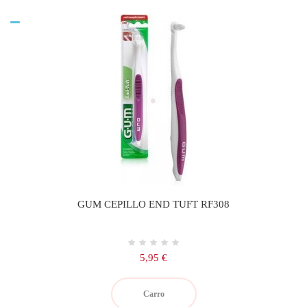
GUM CEPILLO END TUFT RF308
Precio
5,95 €
Carro