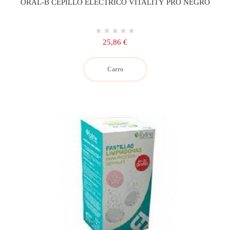
ORAL-B CEPILLO ELECTRICO VITALITY PRO NEGRO
Precio
25,86 €
Carro