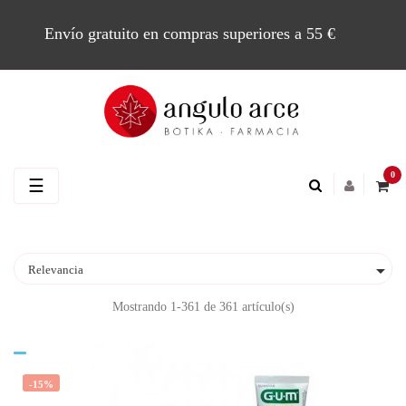
Envío gratuito en compras superiores a 55 €
0
Navegación
☰
de
palanca

Relevancia
Mostrando 1-361 de 361 artículo(s)
-15%