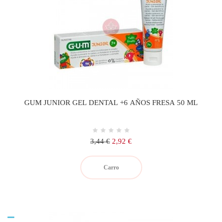
GUM JUNIOR GEL DENTAL +6 AÑOS FRESA 50 ML
Precio
Precio
3,44 €
2,92 €
regular
Carro