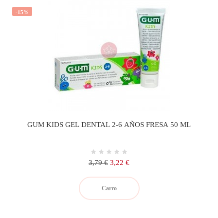
-15%
GUM KIDS GEL DENTAL 2-6 AÑOS FRESA 50 ML
Precio
Precio
3,79 €
3,22 €
regular
Carro