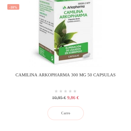
-10%
CAMILINA ARKOPHARMA 300 MG 50 CAPSULAS
Precio
Precio
10,95 €
9,86 €
regular
Carro