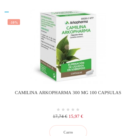
-10%
CAMILINA ARKOPHARMA 300 MG 100 CAPSULAS
Precio
Precio
17,74 €
15,97 €
regular
Carro