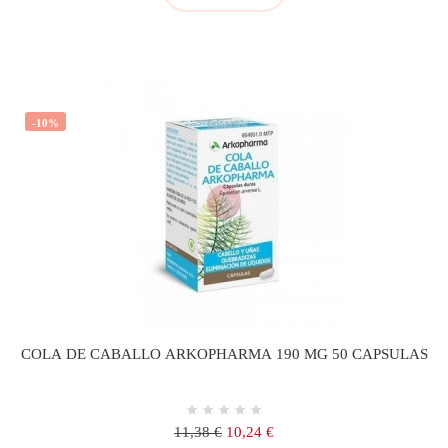
-10%
COLA DE CABALLO ARKOPHARMA 190 MG 50 CAPSULAS
Precio
Precio
11,38 €
10,24 €