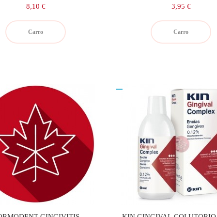
Precio
Precio
8,10 €
3,95 €
Carro
Carro
ORMODENT GINGIVITIS
KIN GINGIVAL COLUTORIO