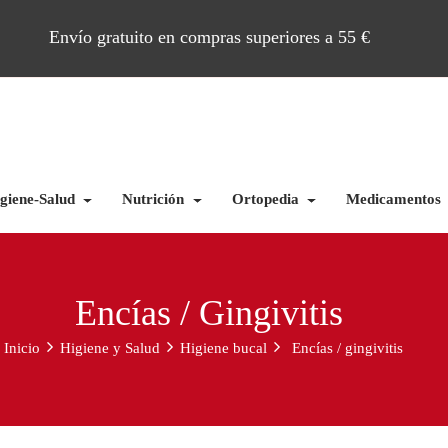
Envío gratuito en compras superiores a 55 €
giene-Salud
Nutrición
Ortopedia
Medicamentos
Encías / Gingivitis
Inicio
Higiene y Salud
Higiene bucal
Encías / gingivitis