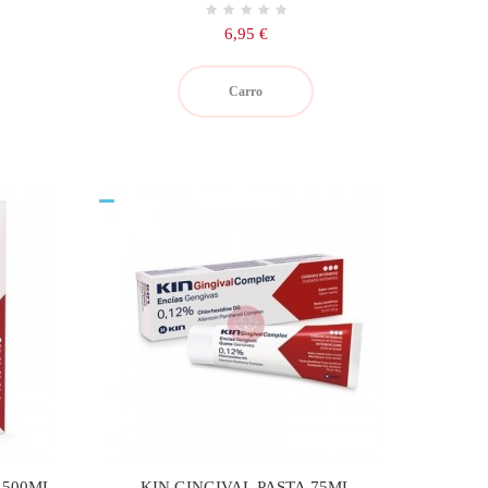
Precio
6,95 €
Carro
 500ML
KIN GINGIVAL PASTA 75ML