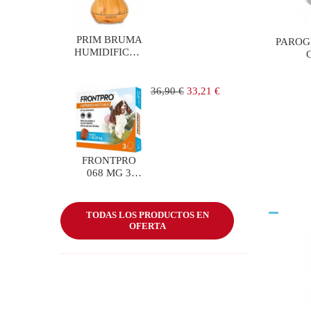
PRIM BRUMA
PAROG
HUMIDIFICADOR
ULTRASONICO
Precio
Precio
36,90 €
33,21 €
regular
FRONTPRO
068 MG 3
COMP
PERROS 10-25
KG
TODAS LOS PRODUCTOS EN
OFERTA