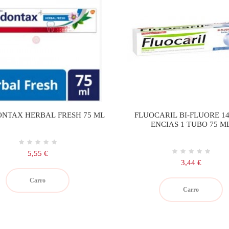
NTAX HERBAL FRESH 75 ML
FLUOCARIL BI-FLUORE 1
ENCIAS 1 TUBO 75 M
Precio
5,55 €
Precio
3,44 €
Carro
Carro