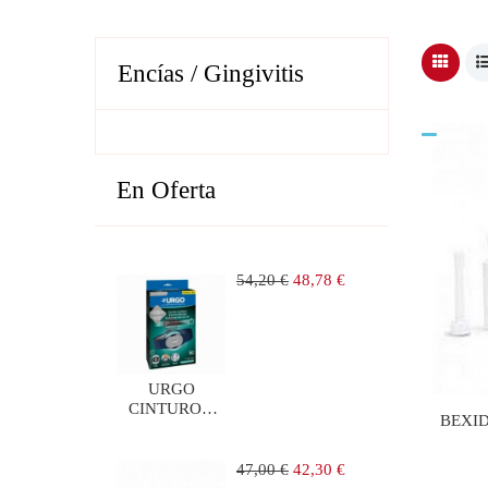
Encías / Gingivitis
En Oferta
Precio
Precio
54,20 €
48,78 €
regular
URGO
CINTURON
BEXID
LUMBAR DE
ELECTROTERAPIA
1 UNIDAD
Precio
Precio
47,00 €
42,30 €
regular