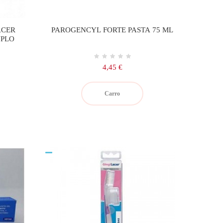
ACER
PAROGENCYL FORTE PASTA 75 ML
UPLO
Precio
4,45 €
Carro