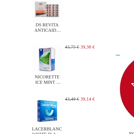
DS REVITA
ANTICAIDA
90
COMPRIMIDOS
Precio
Precio
43,75 €
39,38 €
regular
NICORETTE
ICE MINT 2
mg 105
CHICLES
MEDICAMENTOS
Precio
Precio
43,49 €
39,14 €
regular
LACERBLANC
N