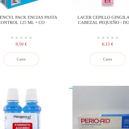
ENCYL PACK ENCIAS PASTA
LACER CEPILLO GINGIL
CONTROL 125 ML + CO
CABEZAL PEQUEÑO - D
Precio
Precio
9,50 €
6,15 €
Carro
Carro