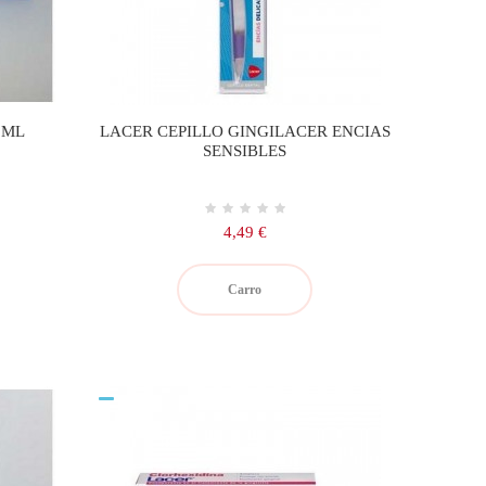
 ML
LACER CEPILLO GINGILACER ENCIAS
SENSIBLES
Precio
4,49 €
Carro