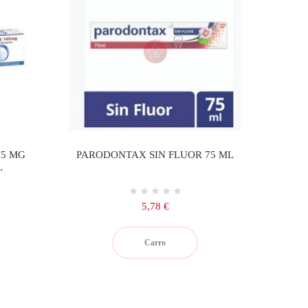
45 MG
PARODONTAX SIN FLUOR 75 ML
L
Precio
5,78 €
Carro