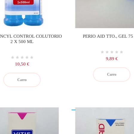
NCYL CONTROL COLUTORIO
PERIO AID TTO., GEL 75
2 X 500 ML
Precio
9,89 €
Precio
10,50 €
Carro
Carro