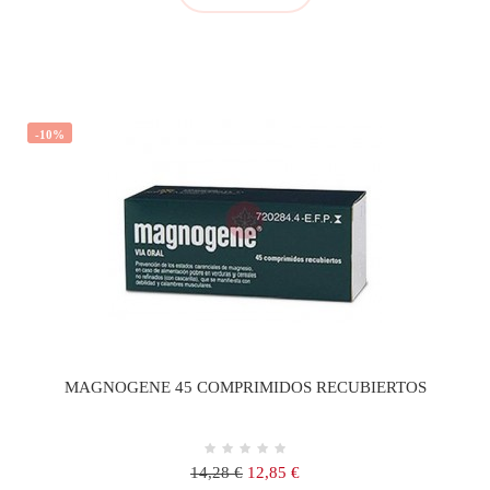
-10%
MAGNOGENE 45 COMPRIMIDOS RECUBIERTOS
Precio
Precio
14,28 €
12,85 €