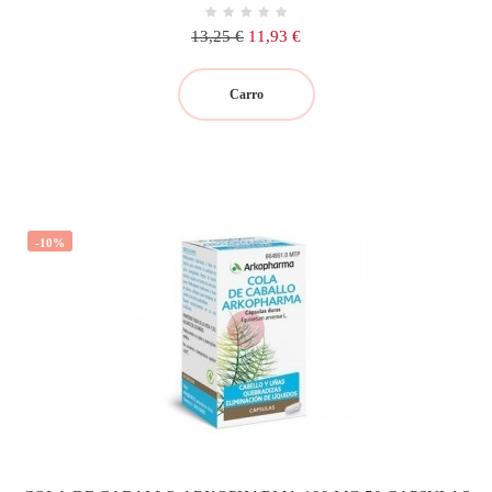
Precio
Precio
13,25 €
11,93 €
regular
Carro
-10%