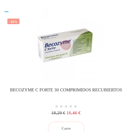
-10%
BECOZYME C FORTE 30 COMPRIMIDOS RECUBIERTOS
Precio
Precio
18,29 €
16,46 €
regular
Carro