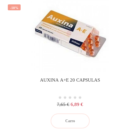
-10%
AUXINA A+E 20 CAPSULAS
Precio
Precio
7,65 €
6,89 €
regular
Carro