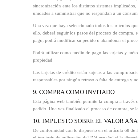
sincronización ente los distintos sistemas implicados,
unidades a suministrar que no respondan a un consumo 
Una vez que haya seleccionado todos los artículos que d
ello, deberá seguir los pasos del proceso de compra, 
pago, podrá modificar su pedido o abandonar el proceso
Podrá utilizar como medio de pago las tarjetas y métod
propiedad.
Las tarjetas de crédito están sujetas a las comprobac
responsables por ningún retraso o falta de entrega y 
9. COMPRA COMO INVITADO
Esta página web también permite la compra a través de
pedido. Una vez finalizado el proceso de compra, se le
10. IMPUESTO SOBRE EL VALOR AÑ
De conformidad con lo dispuesto en el artículo 68 de l
el territorio de aplicación del IVA español si la direc