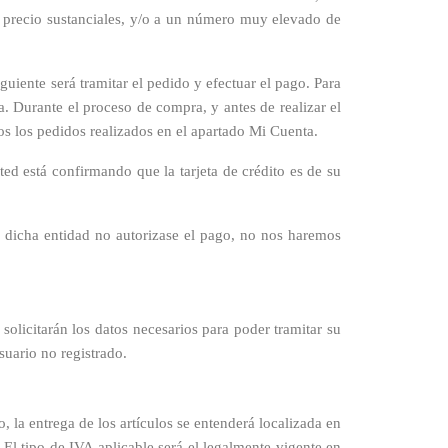
 de precio sustanciales, y/o a un número muy elevado de
guiente será tramitar el pedido y efectuar el pago. Para
. Durante el proceso de compra, y antes de realizar el
os los pedidos realizados en el apartado Mi Cuenta.
ted está confirmando que la tarjeta de crédito es de su
si dicha entidad no autorizase el pago, no nos haremos
olicitarán los datos necesarios para poder tramitar su
suario no registrado.
 la entrega de los artículos se entenderá localizada en
. El tipo de IVA aplicable será el legalmente vigente en