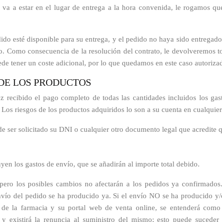
o va a estar en el lugar de entrega a la hora convenida, le rogamos q
ido esté disponible para su entrega, y el pedido no haya sido entrega
lto. Como consecuencia de la resolución del contrato, le devolveremos t
ede tener un coste adicional, por lo que quedamos en este caso autorizad
 DE LOS PRODUCTOS
z recibido el pago completo de todas las cantidades incluidos los ga
. Los riesgos de los productos adquiridos lo son a su cuenta en cualquie
e ser solicitado su DNI o cualquier otro documento legal que acredite q
en los gastos de envío, que se añadirán al importe total debido.
ero los posibles cambios no afectarán a los pedidos ya confirmados. 
o envío del pedido se ha producido ya. Si el envío NO se ha producido
e de la farmacia y su portal web de venta online, se entenderá com
 y existirá la renuncia al suministro del mismo; esto puede suceder