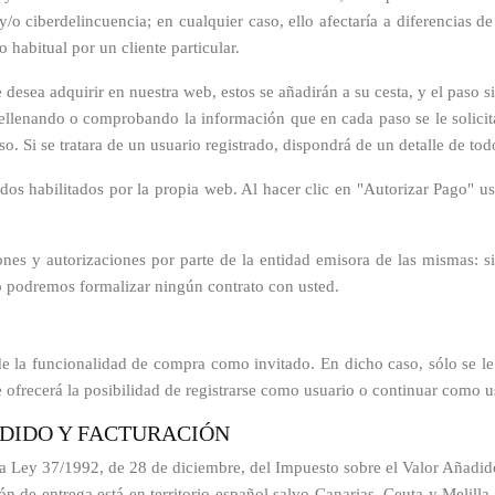
 y/o ciberdelincuencia; en cualquier caso, ello afectaría a diferencias
habitual por un cliente particular.
esea adquirir en nuestra web, estos se añadirán a su cesta, y el paso si
rellenando o comprobando la información que en cada paso se le solicita
. Si se tratara de un usuario registrado, dispondrá de un detalle de tod
os habilitados por la propia web. Al hacer clic en "Autorizar Pago" us
iones y autorizaciones por parte de la entidad emisora de las mismas: 
no podremos formalizar ningún contrato con usted.
 la funcionalidad de compra como invitado. En dicho caso, sólo se le s
 ofrecerá la posibilidad de registrarse como usuario o continuar como u
ADIDO Y FACTURACIÓN
a Ley 37/1992, de 28 de diciembre, del Impuesto sobre el Valor Añadido,
ción de entrega está en territorio español salvo Canarias, Ceuta y Melilla