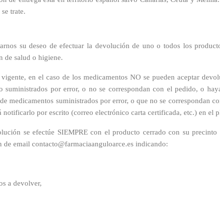
se trate.
carnos su deseo de efectuar la devolución de uno o todos los product
n de salud o higiene.
ión vigente, en el caso de los medicamentos NO se pueden aceptar devol
o suministrados por error, o no se correspondan con el pedido, o haya
o de medicamentos suministrados por error, o que no se correspondan co
á notificarlo por escrito (correo electrónico carta certificada, etc.) en e
olución se efectúe SIEMPRE con el producto cerrado con su precinto o
ión de email contacto@farmaciaanguloarce.es indicando:
os a devolver,