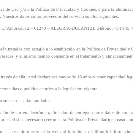
es de Uso y/o o la Política de Privacidad y Cookies, o para la elimina
 Nuestros datos como proveedor del servicio son los siguientes:
 Alborkoin 2 – 01240 – ALEGRIA-DULANTZI, teléfono: +34 945 420 
erán tratados con arreglo a lo establecido en la Política de Privacidad y
n veraces, y al mismo tiempo consiente en el tratamiento y almacenamien
 través de ella usted declara ser mayor de 18 años y tener capacidad leg
consultas o pedidos acordes a la legislación vigente.
n su caso – serían anulados
ección de correo electrónico, dirección de entrega u otros datos de co
 usted si es necesario (ver nuestra Política de Privacidad); en caso co
on la base de nuestro sitio web, ni introducir ni difundir informacio