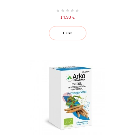
Precio
14,90 €
Carro