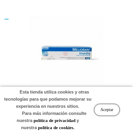
Esta tienda utiliza cookies y otras
MELIORAN IMEDIA 4 STICKS 5 ML
tecnologías para que podamos mejorar su
experiencia en nuestros sitios.
Aceptar
Para más información consulte
nuestra
y
política de privacidad
Precio
6,94 €
nuestra
política de cookies.