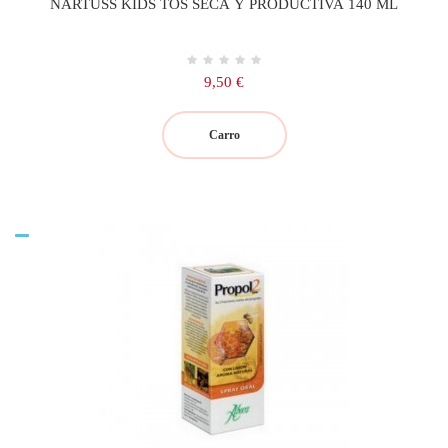
NARTUSS KIDS TOS SECA Y PRODUCTIVA 140 ML
Precio
9,50 €
Carro