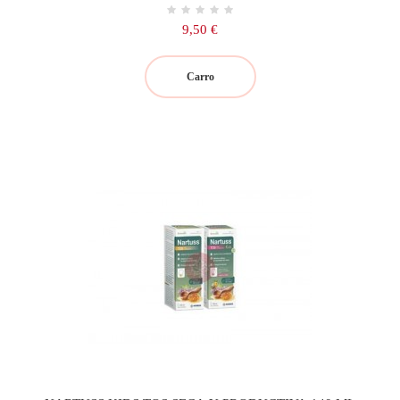
Precio
9,50 €
Carro