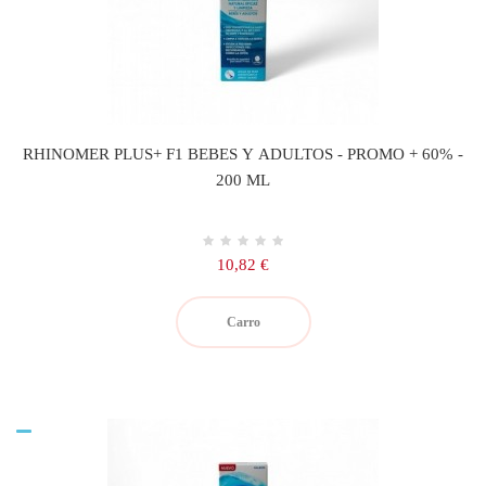
RHINOMER PLUS+ F1 BEBES Y ADULTOS - PROMO + 60% -
200 ML
Precio
10,82 €
Carro