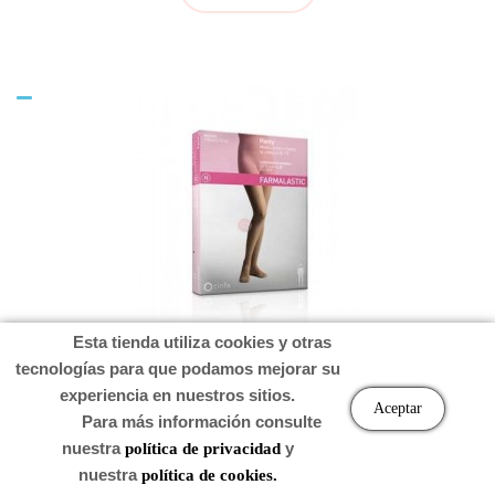
Esta tienda utiliza cookies y otras
tecnologías para que podamos mejorar su
PANTY FARMALASTIC NORM REINA
experiencia en nuestros sitios.
Aceptar
Para más información consulte
nuestra
y
política de privacidad
nuestra
política de cookies.
Precio
19,15 €