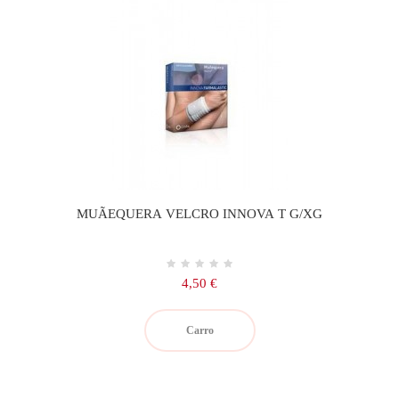
MUÃEQUERA VELCRO INNOVA T G/XG
Precio
4,50 €
Carro