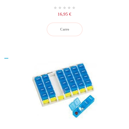
Precio
16,95 €
Carro