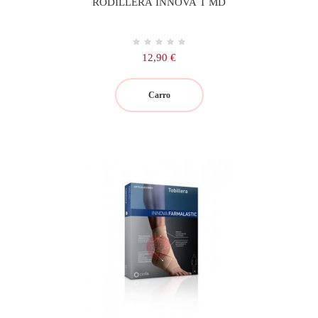
RODILLERA INNOVA T MD
Precio
12,90 €
Carro