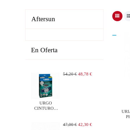
Aftersun
En Oferta
Precio
Precio
54,20 €
48,78 €
regular
URGO
CINTURON
URI
LUMBAR DE
P
ELECTROTERAPIA
1 UNIDAD
Precio
Precio
47,00 €
42,30 €
regular