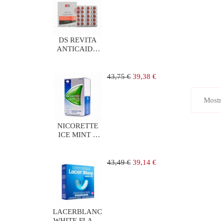
DS REVITA
ANTICAIDA
90
COMPRIMIDOS
Precio
Precio
43,75 €
39,38 €
regular
Mostr
NICORETTE
ICE MINT 2
mg 105
CHICLES
MEDICAMENTOS
Precio
Precio
43,49 €
39,14 €
regular
LACERBLANC
WHITE FLASH