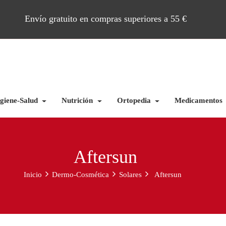
Envío gratuito en compras superiores a 55 €
giene-Salud
Nutrición
Ortopedia
Medicamentos
Aftersun
Inicio
Dermo-Cosmética
Solares
Aftersun