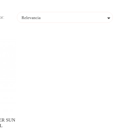

or:
Relevancia
ER SUN
ML