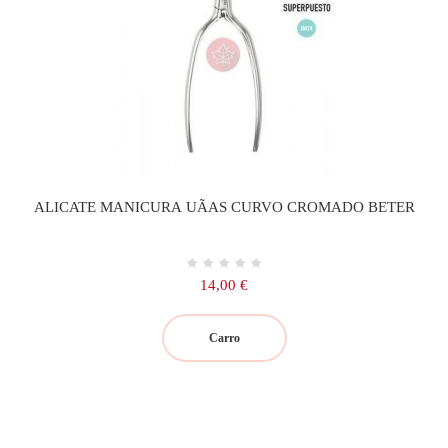
ALICATE MANICURA UÃAS CURVO CROMADO BETER
Precio
14,00 €
Carro