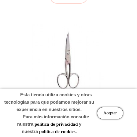
Esta tienda utiliza cookies y otras
tecnologías para que podamos mejorar su
TIJERA PEDICURA UÃAS CURVA 10,5CM BETER
experiencia en nuestros sitios.
Aceptar
Para más información consulte
nuestra
y
política de privacidad
nuestra
política de cookies.
Precio
14,60 €