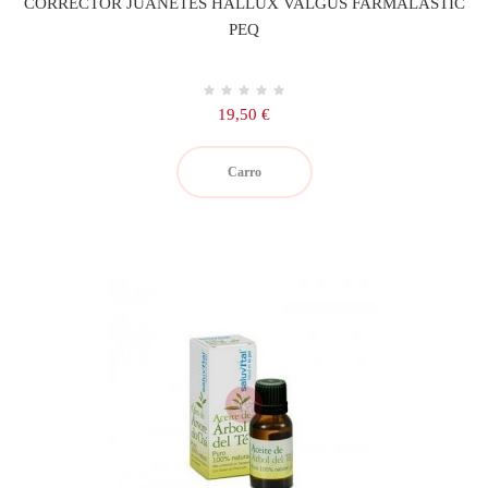
CORRECTOR JUANETES HALLUX VALGUS FARMALASTIC
PEQ
Precio
19,50 €
Carro