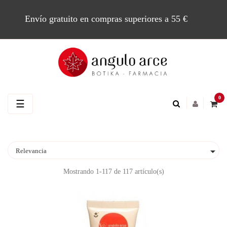
Envío gratuito en compras superiores a 55 €
0
Navegación
☰
de
palanca

Relevancia
Mostrando 1-117 de 117 artículo(s)