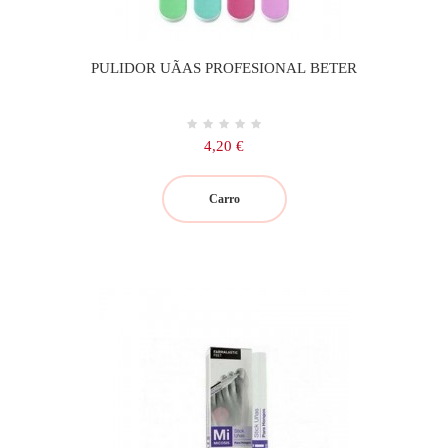
PULIDOR UÃAS PROFESIONAL BETER
Precio
4,20 €
Carro