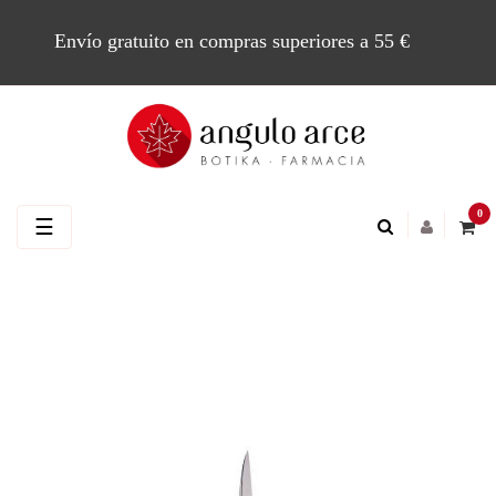
Envío gratuito en compras superiores a 55 €
0
Navegación
☰
de
palanca