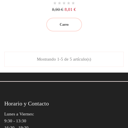
Precio
Precio
8,90 €
8,01 €
regular
Carro
Mostrando 1-5 de 5 artículo(s)
Horario y Contacto
Lunes a Viernes:
9:30 - 13:30
16:30 - 19:30