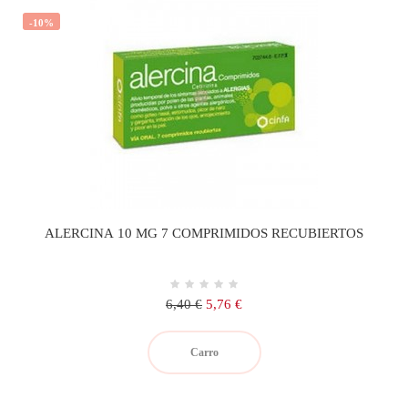
-10%
ALERCINA 10 MG 7 COMPRIMIDOS RECUBIERTOS
Precio
Precio
6,40 €
5,76 €
regular
Carro