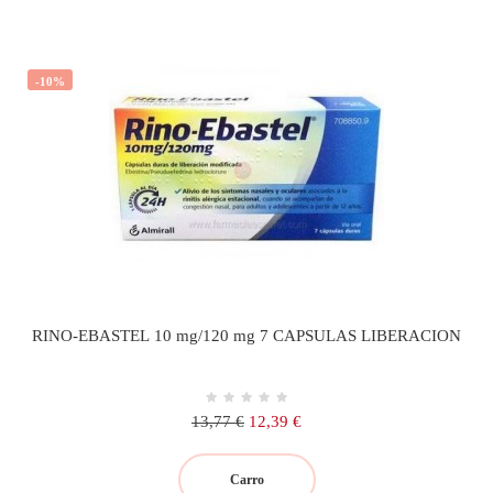
-10%
RINO-EBASTEL 10 mg/120 mg 7 CAPSULAS LIBERACION
Precio
Precio
13,77 €
12,39 €
regular
Carro