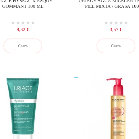
IAGE HYSEAC MASQUE
URIAGE AGUA MICELAR 
GOMMANT 100 ML
PIEL MIXTA / GRASA 10
Precio
Precio
9,32 €
3,57 €
Carro
Carro