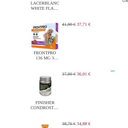
UR
LACERBLANC
WHITE FLASH
KIT DENTAL
BLANQUEADOR
Precio
Precio
41,90 €
37,71 €
regular
FRONTPRO
136 MG 3
COMP
PERROS 25-50
KG
Precio
Precio
37,90 €
36,01 €
regular
FINISHER
CONDROSTOP
BOTE 585 G
Precio
Precio
38,76 €
34,88 €