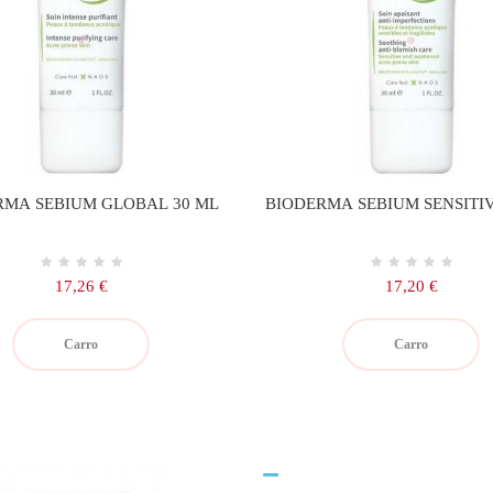
RMA SEBIUM GLOBAL 30 ML
BIODERMA SEBIUM SENSITIV
Precio
Precio
17,26 €
17,20 €
Carro
Carro