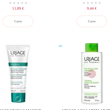
Precio
Precio
11,89 €
9,44 €
Carro
Carro