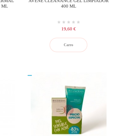
TERMAL
AVENE CLEANANCE GEL LIMPIADOR
0 ML
400 ML
Precio
19,60 €
Carro