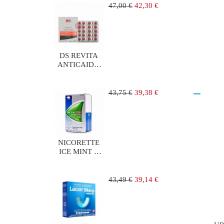
1 UNIDAD
Precio
Precio
47,00 €
42,30 €
regular
DS REVITA
ANTICAIDA
90
COMPRIMIDOS
Precio
Precio
43,75 €
39,38 €
regular
NICORETTE
ICE MINT 2
mg 105
CHICLES
MEDICAMENTOS
Precio
Precio
43,49 €
39,14 €
regular