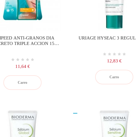
PEED ANTI-GRANOS DIA
URIAGE HYSEAC 3 REGUL 
CRETO TRIPLE ACCION 15
PARCHES
Precio
12,83 €
Precio
11,64 €
Carro
Carro