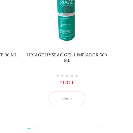
E 30 ML
URIAGE HYSEAC GEL LIMPIADOR 500
ML
Precio
11,34 €
Carro