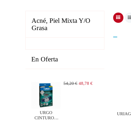
Acné, Piel Mixta Y/o
Grasa
En Oferta
Precio
Precio
54,20 €
48,78 €
regular
URGO
URIAG
CINTURON
LUMBAR DE
ELECTROTERAPIA