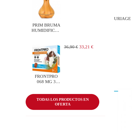
regular
URIAGE
PRIM BRUMA
HUMIDIFICADOR
ULTRASONICO
Precio
Precio
36,90 €
33,21 €
regular
FRONTPRO
068 MG 3
COMP
PERROS 10-25
KG
TODAS LOS PRODUCTOS EN
OFERTA