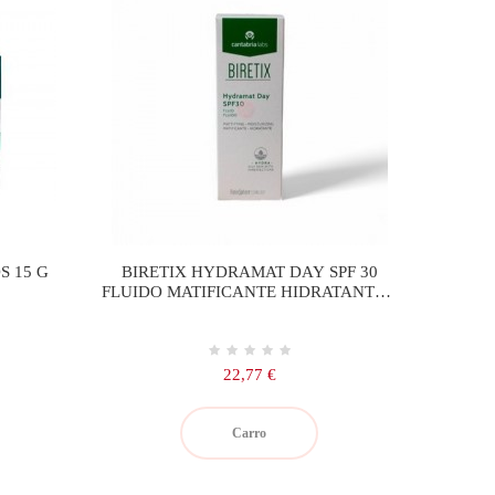
S 15 G
BIRETIX HYDRAMAT DAY SPF 30
FLUIDO MATIFICANTE HIDRATANTE 1
ENVASE 50 ML
Precio
22,77 €
Carro