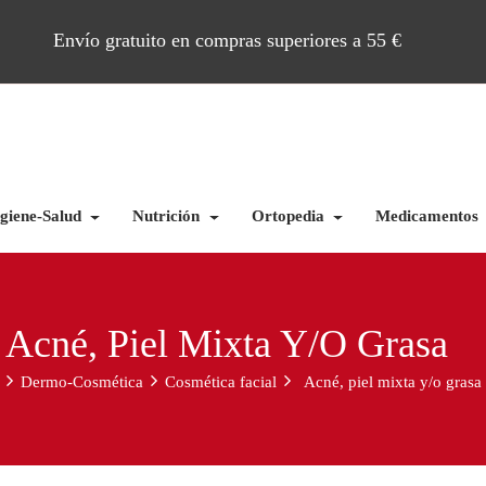
Envío gratuito en compras superiores a 55 €
giene-Salud
Nutrición
Ortopedia
Medicamentos
Acné, Piel Mixta Y/o Grasa
Dermo-Cosmética
Cosmética facial
Acné, piel mixta y/o grasa