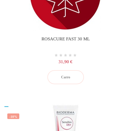
ROSACURE FAST 30 ML
Precio
31,90 €
Carro
-10%