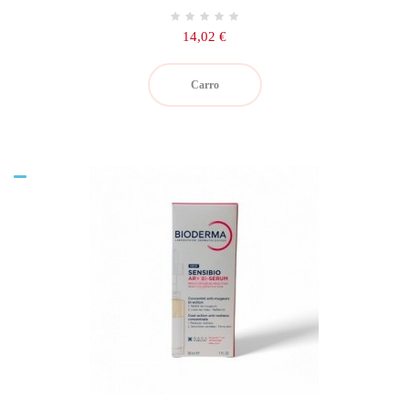
Precio
14,02 €
Carro