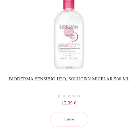
BIODERMA SENSIBIO H2O, SOLUCI¥N MICELAR 500 ML
Precio
12,39 €
Carro