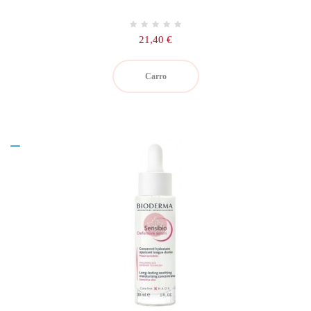
Precio
21,40 €
Carro