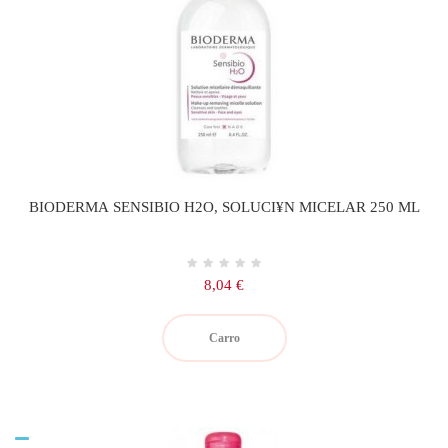
BIODERMA SENSIBIO H2O, SOLUCI¥N MICELAR 250 ML
Precio
8,04 €
Carro