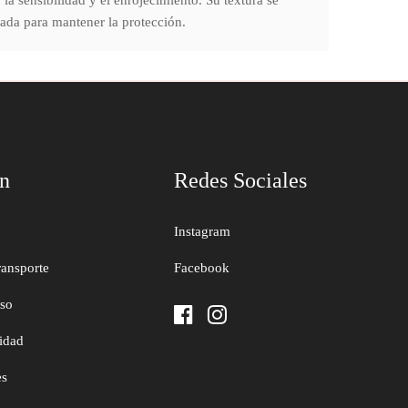
la sensibilidad y el enrojecimiento. Su textura se
gada para mantener la protección.
ón
Redes Sociales
Instagram
ransporte
Facebook
uso
cidad
es