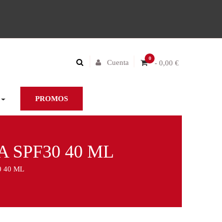
0
Cuenta
- 0,00 €
PROMOS
 SPF30 40 ML
 40 ML