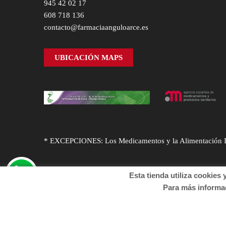
945 42 02 17
608 718 136
contacto@farmaciaanguloarce.es
UBICACIÓN MAPS
* EXCEPCIONES: Los Medicamentos y la Alimentación Infa
Esta tienda utiliza cookies y o
Para más informació
© Desarrollado por
Sogifar
y
DTD Soluciones
. Derechos