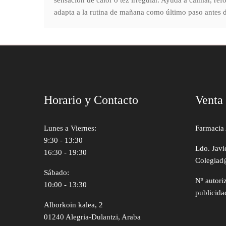
sensación de calor o tez irregular. Ayuda a calmar, re
adapta a la rutina de mañana como último paso antes d
Horario y Contacto
Venta
Lunes a Viernes:
Farmacia 
9:30 - 13:30
Ldo. Javi
16:30 - 19:30
Colegiad
Sábado:
Nº autori
10:00 - 13:30
publicida
Alborkoin kalea, 2
01240 Alegria-Dulantzi, Araba