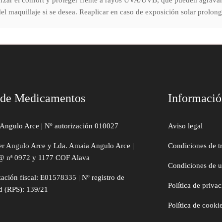
forzar el confort y proteger frente a rayos UVA/UVB, que pueden agravar 
el maquillaje si se desea. Reaplicar en caso de exposición solar prolon
 de Medicamentos
Informaci
Angulo Arce | Nº autorización 010027
Aviso legal
er Angulo Arce y Lda. Amaia Angulo Arce |
Condiciones de t
@ nª 0972 y 1177 COF Alava
Condiciones de 
zación fiscal: E01578335 | Nº registro de
Política de priva
d (RPS): 139/21
Política de cooki