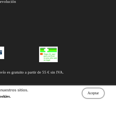
devolución
 es gratuito a partir de 55 € sin IVA.
uestros sitios.
Aceptar
ookies.