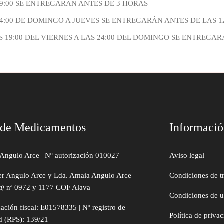
19:00 SE ENTREGARÁN ANTES DE 3 HORAS
4:00 DE DOMINGO A JUEVES SE ENTREGARÁN ANTES DE LAS 12
 19:00 DEL VIERNES A LAS 24:00 DEL DOMINGO SE ENTREGARÁ
 de Medicamentos
Informaci
Angulo Arce | Nº autorización 010027
Aviso legal
er Angulo Arce y Lda. Amaia Angulo Arce |
Condiciones de t
@ nª 0972 y 1177 COF Alava
Condiciones de 
zación fiscal: E01578335 | Nº registro de
Política de priva
d (RPS): 139/21