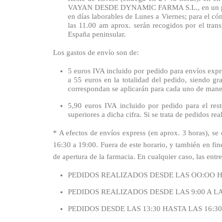
VAYAN DESDE DYNAMIC FARMA S.L., en un plazo ap
en días laborables de Lunes a Viernes; para el cóm
las 11.00 am aprox. serán recogidos por el tran
España peninsular.
Los gastos de envío son de:
5 euros IVA incluido por pedido para envíos expr
a 55 euros en la totalidad del pedido, siendo gr
correspondan se aplicarán para cada uno de mane
5,90 euros IVA incluido por pedido para el res
superiores a dicha cifra. Si se trata de pedidos 
* A efectos de envíos express (en aprox. 3 horas), se 
16:30 a 19:00. Fuera de este horario, y también en fine
de apertura de la farmacia. En cualquier caso, las entr
PEDIDOS REALIZADOS DESDE LAS OO:OO H
PEDIDOS REALIZADOS DESDE LAS 9:00 A L
PEDIDOS DESDE LAS 13:30 HASTA LAS 16:3