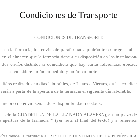
Condiciones de Transporte
CONDICIONES DE TRANSPORTE
en la farmacia; los envíos de parafarmacia podrán tener origen indisti
 – en el almacén que la farmacia tiene a su disposición en las instala
en dos envíos distintos si coincidiera que hay varias referencias ubic
te – se considere un único pedido y un único porte.
didos realizados en días laborables, de Lunes a Viernes, en las condicio
erán a partir de la apertura de la farmacia el siguiente día laborable.
 método de envío señalado y disponibilidad de stock:
lidades de la CUADRILLA DE LA LLANADA ALAVESA), en un plazo de ap
 apertura de la farmacia * (ver nota al final del texto) y a referen
 en envíos desde la farmacia al RESTO DE DESTINOS DE LA PEN