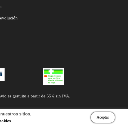
es
devolución
 es gratuito a partir de 55 € sin IVA.
uestros sitios.
Aceptar
ookies.