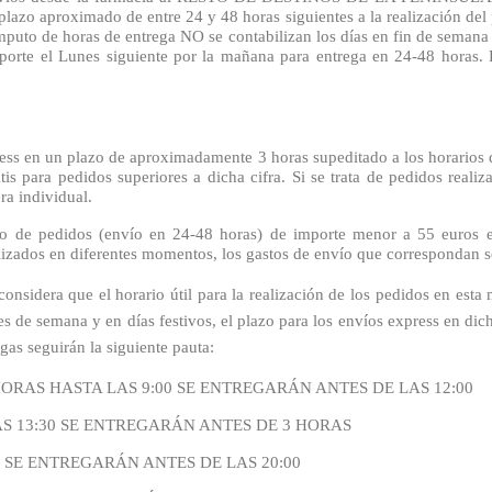
roximado de entre 24 y 48 horas siguientes a la realización del ped
puto de horas de entrega NO se contabilizan los días en fin de semana o 
sporte el Lunes siguiente por la mañana para entrega en 24-48 horas.
ess en un plazo de aproximadamente 3 horas supeditado a los horarios 
atis para pedidos superiores a dicha cifra. Si se trata de pedidos real
ra individual.
to de pedidos (envío en 24-48 horas) de importe menor a 55 euros en
realizados en diferentes momentos, los gastos de envío que correspondan
considera que el horario útil para la realización de los pedidos en es
s de semana y en días festivos, el plazo para los envíos express en dich
egas seguirán la siguiente pauta:
ORAS HASTA LAS 9:00 SE ENTREGARÁN ANTES DE LAS 12:00
AS 13:30 SE ENTREGARÁN ANTES DE 3 HORAS
0 SE ENTREGARÁN ANTES DE LAS 20:00