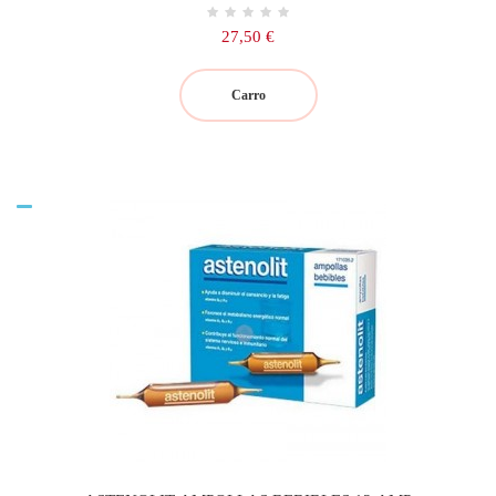
Precio
27,50 €
Carro