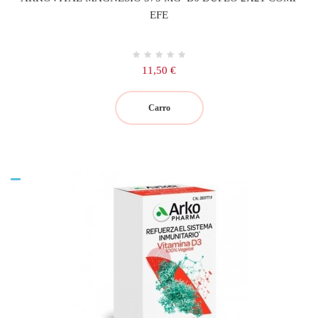
EFE
Precio
11,50 €
Carro