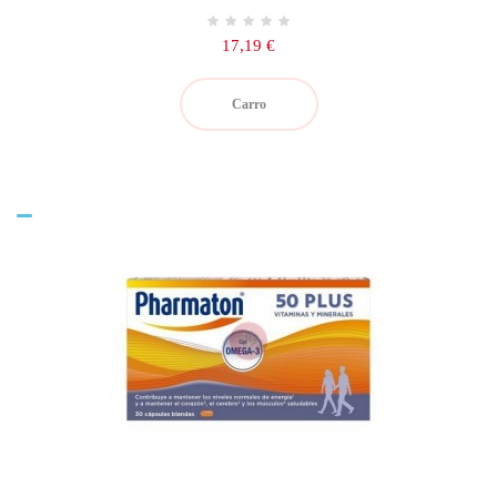
Precio
17,19 €
Carro