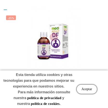
-25%
NEO ADULT DF DEFENSE CON PROPOLIS PLUS 150 ML
Esta tienda utiliza cookies y otras
tecnologías para que podamos mejorar su
experiencia en nuestros sitios.
Aceptar
Para más información consulte
Precio
Precio
6,02 €
4,52 €
regular
nuestra
y
política de privacidad
nuestra
política de cookies.
Carro