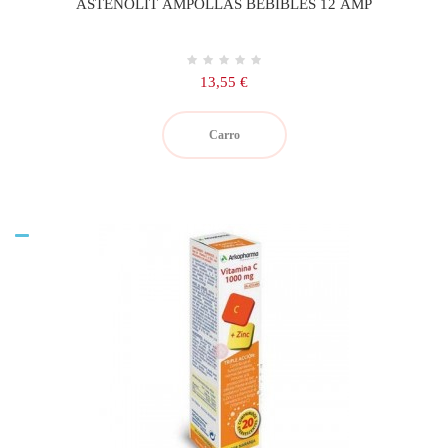
ASTENOLIT AMPOLLAS BEBIBLES 12 AMP
Precio
13,55 €
Carro