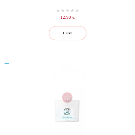
Precio
12,90 €
Carro