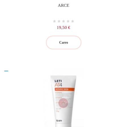
ARCE
Precio
19,50 €
Carro