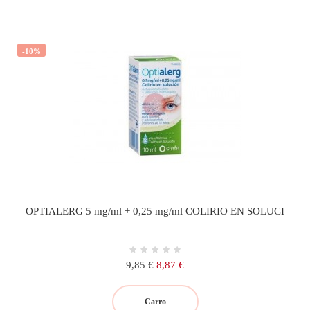
-10%
OPTIALERG 5 mg/ml + 0,25 mg/ml COLIRIO EN SOLUCI
Precio
Precio
9,85 €
8,87 €
regular
Carro