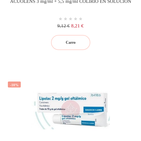
ACUOLENS 3 mg/ml + 5,5 mg/ml COLIRIO EN SOLUCION
Precio
Precio
9,12 €
8,21 €
regular
Carro
-10%