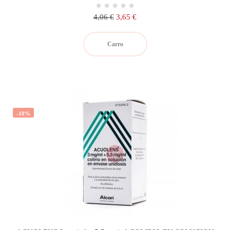
Precio
Precio
4,06 €
3,65 €
regular
Carro
-10%