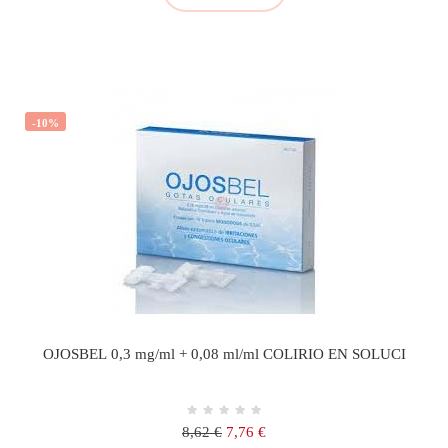
-10%
OJOSBEL 0,3 mg/ml + 0,08 ml/ml COLIRIO EN SOLUCI
Precio
Precio
8,62 €
7,76 €