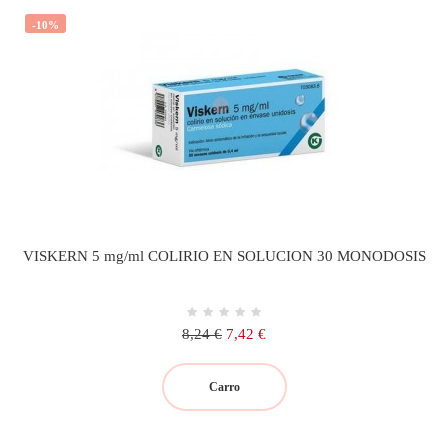
-10%
VISKERN 5 mg/ml COLIRIO EN SOLUCION 30 MONODOSIS
Precio
Precio
8,24 €
7,42 €
regular
Carro