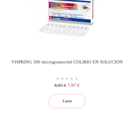
VISPRING 500 microgramos/ml COLIRIO EN SOLUCION
Precio
Precio
8,85 €
7,97 €
regular
Carro