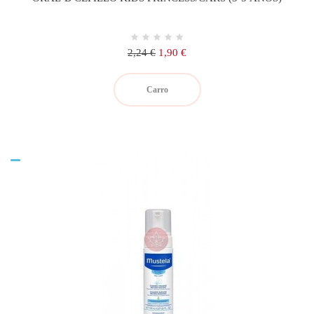
Precio
Precio
2,24 €
1,90 €
regular
Carro