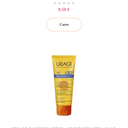
Precio
8,50 €
Carro