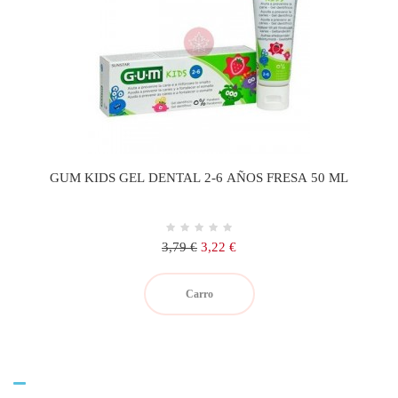
GUM KIDS GEL DENTAL 2-6 AÑOS FRESA 50 ML
Precio
Precio
3,79 €
3,22 €
regular
Carro