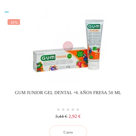
-15%
GUM JUNIOR GEL DENTAL +6 AÑOS FRESA 50 ML
Precio
Precio
3,44 €
2,92 €
regular
Carro