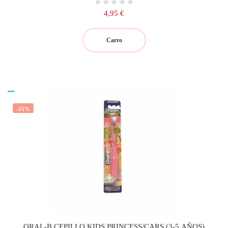
Precio
4,95 €
Carro
-15%
ORAL-B CEPILLO KIDS PRINCESS/CARS (3-5 AÑOS)