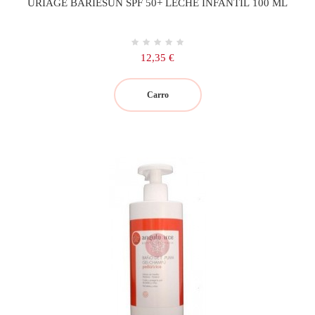
URIAGE BARIESUN SPF 50+ LECHE INFANTIL 100 ML
Precio
12,35 €
Carro