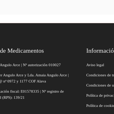
 de Medicamentos
Informaci
Angulo Arce | Nº autorización 010027
Aviso legal
er Angulo Arce y Lda. Amaia Angulo Arce |
Condiciones de t
@ nª 0972 y 1177 COF Alava
Condiciones de 
zación fiscal: E01578335 | Nº registro de
Política de priva
d (RPS): 139/21
Política de cooki