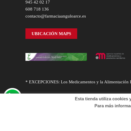
945 42 02 17
608 718 136
contacto@farmaciaanguloarce.es
UBICACIÓN MAPS
* EXCEPCIONES: Los Medicamentos y la Alimentación Infa
Esta tienda utiliza cookies y o
Para más informació
© Desarrollado por
Sogifar
y
DTD Soluciones
. Derechos