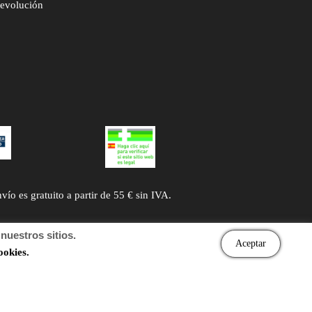
devolución
 es gratuito a partir de 55 € sin IVA.
uestros sitios.
Aceptar
ookies.