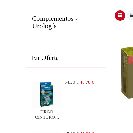
Complementos -
Urología
En Oferta
Precio
Precio
54,20 €
48,78 €
regular
URGO
CINTURON
LUMBAR DE
ELECTROTERAPIA