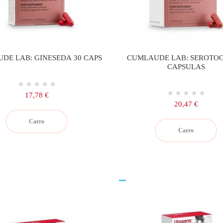
DE LAB: GINESEDA 30 CAPS
CUMLAUDE LAB: SEROTOG
CAPSULAS
Precio
17,78 €
Precio
20,47 €
Carro
Carro