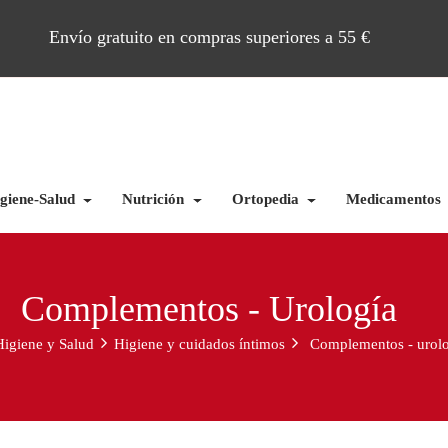
Envío gratuito en compras superiores a 55 €
giene-Salud
Nutrición
Ortopedia
Medicamentos
Complementos - Urología
Higiene y Salud
Higiene y cuidados íntimos
Complementos - urol