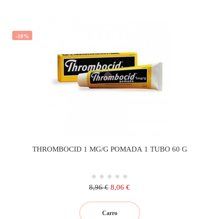
-10%
THROMBOCID 1 MG/G POMADA 1 TUBO 60 G
Precio
Precio
8,96 €
8,06 €
regular
Carro