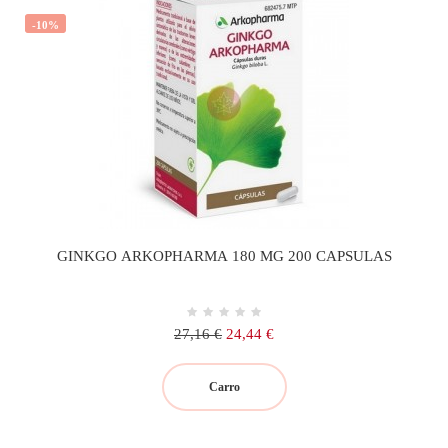
-10%
GINKGO ARKOPHARMA 180 MG 200 CAPSULAS
Precio
Precio
27,16 €
24,44 €
regular
Carro