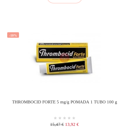
-10%
THROMBOCID FORTE 5 mg/g POMADA 1 TUBO 100 g
Precio
Precio
15,47 €
13,92 €