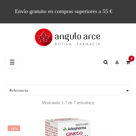
Envío gratuito en compras superiores a 55 €
0
Navegación
☰
de
palanca

Relevancia
Mostrando 1-7 de 7 artículo(s)
-10%