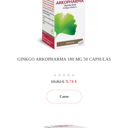
GINKGO ARKOPHARMA 180 MG 50 CAPSULAS
Precio
Precio
10,82 €
9,74 €
regular
Carro