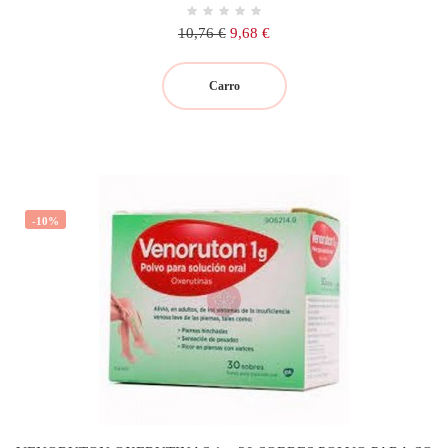
Precio
Precio
10,76 €
9,68 €
regular
Carro
-10%