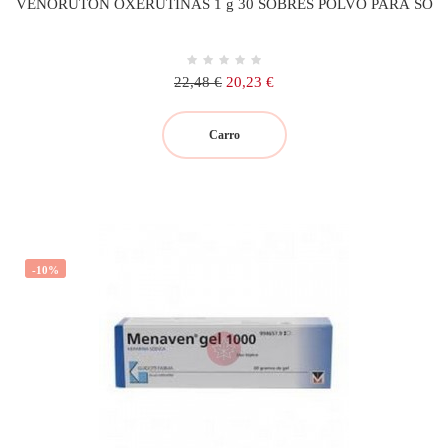
VENORUTON OXERUTINAS 1 g 30 SOBRES POLVO PARA SO
Precio
Precio
22,48 €
20,23 €
regular
Carro
-10%