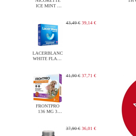
NICORETTE
TH 
ICE MINT 2
mg 105
CHICLES
MEDICAMENTOS
Precio
Precio
43,49 €
39,14 €
regular
LACERBLANC
WHITE FLASH
KIT DENTAL
BLANQUEADOR
Precio
Precio
41,90 €
37,71 €
regular
FRONTPRO
136 MG 3
COMP
PERROS 25-50
KG
Precio
Precio
37,90 €
36,01 €
regular