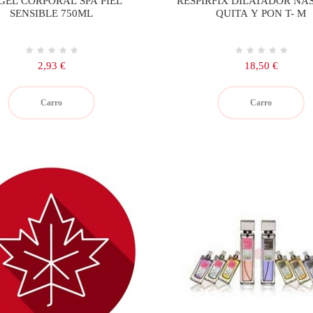
GEL CORPORAL SPA PIEL
RESPIRFIX DILATADOR NA
SENSIBLE 750ML
QUITA Y PON T- M
Precio
Precio
2,93 €
18,50 €
Carro
Carro