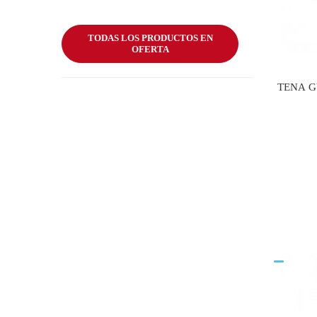
COMP
PERROS 10-25
KG
TODAS LOS PRODUCTOS EN
OFERTA
TENA G