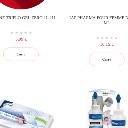
NE TRIPLO GEL ZERO 1L 1U
IAP PHARMA POUR FEMME Nº 
ML
Precio
5,99 €
Precio
10,15 €
Carro
Carro