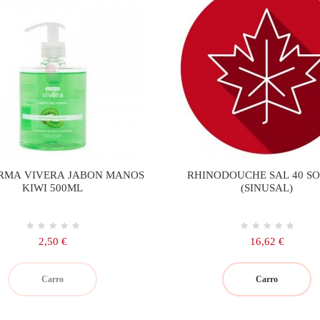
RMA VIVERA JABON MANOS
RHINODOUCHE SAL 40 S
KIWI 500ML
(SINUSAL)
Precio
Precio
2,50 €
16,62 €
Carro
Carro