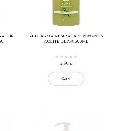
IGADOR
ACOFARMA NESIRA JABON MANOS
50
ACEITE OLIVA 500ML
Precio
2,50 €
Carro