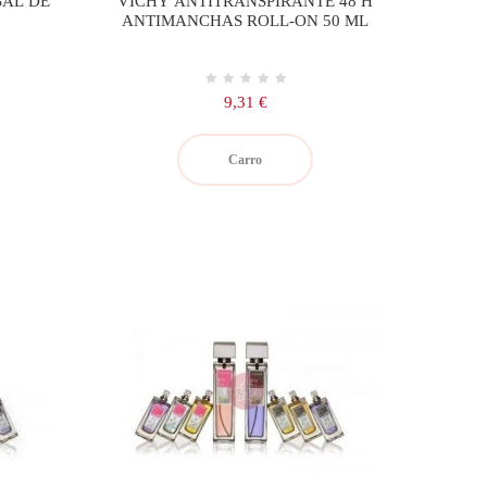
SAL DE
VICHY ANTITRANSPIRANTE 48 H
ANTIMANCHAS ROLL-ON 50 ML
Precio
9,31 €
Carro