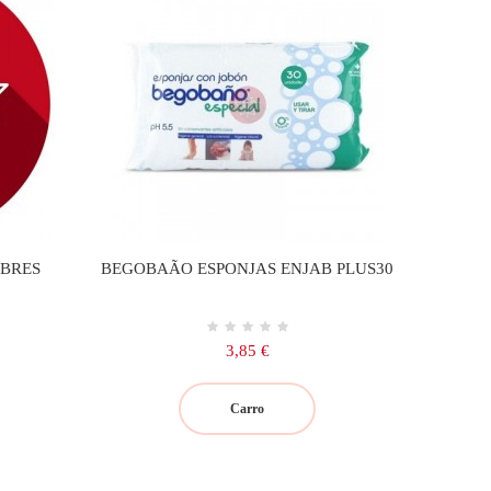
OBRES
BEGOBAÃO ESPONJAS ENJAB PLUS30
Precio
3,85 €
Carro