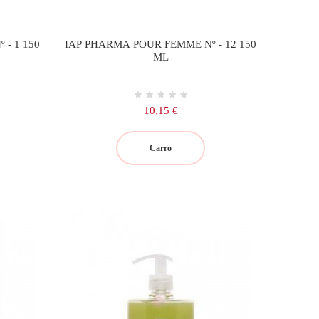
- 1 150
IAP PHARMA POUR FEMME Nº - 12 150
ML
Precio
10,15 €
Carro