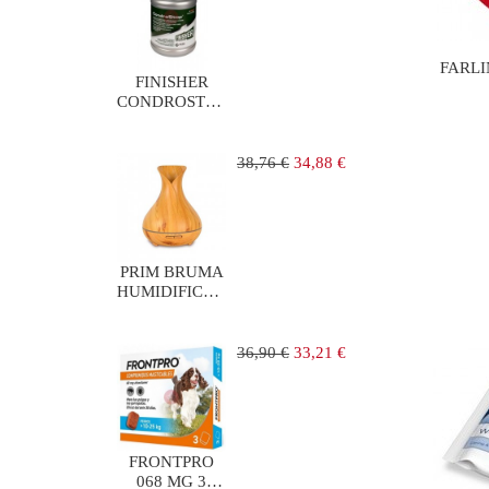
FARLI
FINISHER
CONDROSTOP
BOTE 585 G
Precio
Precio
38,76 €
34,88 €
regular
PRIM BRUMA
HUMIDIFICADOR
ULTRASONICO
Precio
Precio
36,90 €
33,21 €
regular
FRONTPRO
068 MG 3