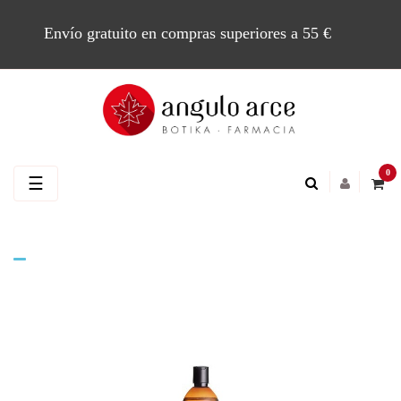
Envío gratuito en compras superiores a 55 €
0
Navegación
☰
de
palanca