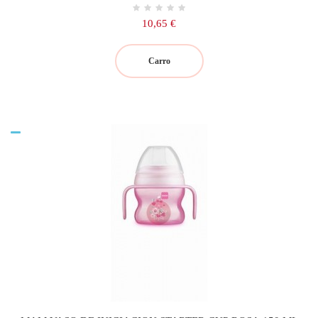
Precio
10,65 €
Carro