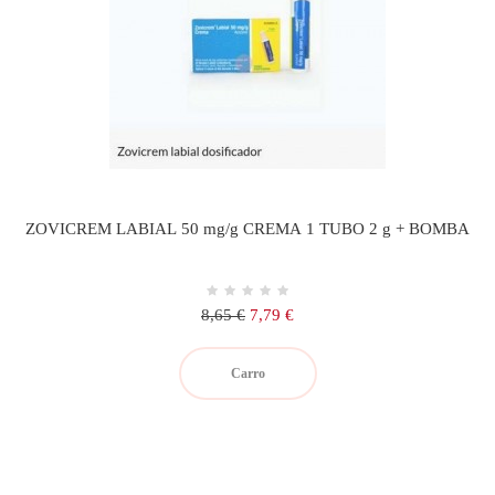
ZOVICREM LABIAL 50 mg/g CREMA 1 TUBO 2 g + BOMBA
Precio
Precio
8,65 €
7,79 €
regular
Carro