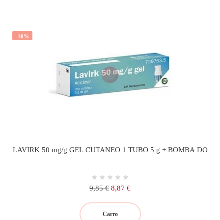
-10%
LAVIRK 50 mg/g GEL CUTANEO 1 TUBO 5 g + BOMBA DO
Precio
Precio
9,85 €
8,87 €
regular
Carro