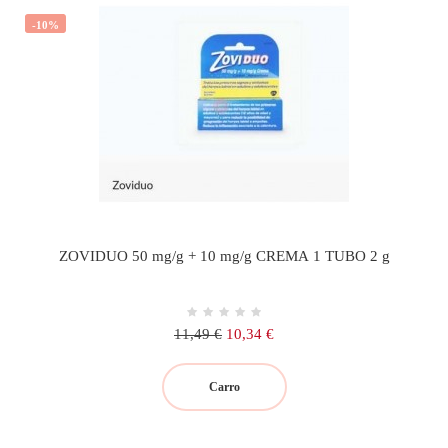
-10%
ZOVIDUO 50 mg/g + 10 mg/g CREMA 1 TUBO 2 g
Precio
Precio
11,49 €
10,34 €
regular
Carro