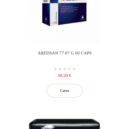
AREDSAN 77.87 G 60 CAPS
Precio
38,50 €
Carro