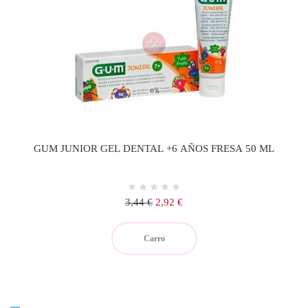
GUM JUNIOR GEL DENTAL +6 AÑOS FRESA 50 ML
Precio
Precio
3,44 €
2,92 €
regular
Carro