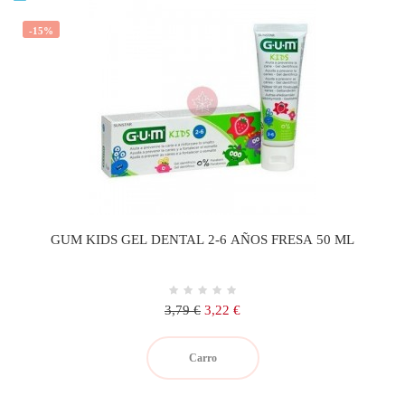
-15%
GUM KIDS GEL DENTAL 2-6 AÑOS FRESA 50 ML
Precio
Precio
3,79 €
3,22 €
regular
Carro