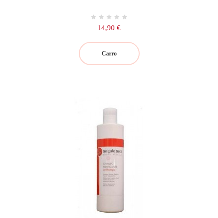
Precio
14,90 €
Carro