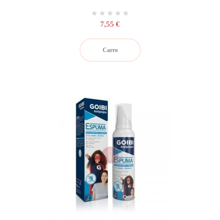
Precio
7,55 €
Carro