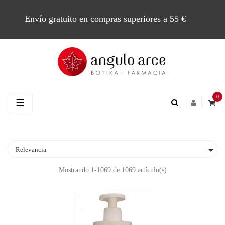
Envío gratuito en compras superiores a 55 €
0
Navegación
☰
de
palanca

Relevancia
Mostrando 1-1069 de 1069 artículo(s)