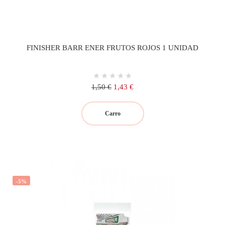
FINISHER BARR ENER FRUTOS ROJOS 1 UNIDAD
Precio
Precio
1,50 €
1,43 €
regular
Carro
-5%