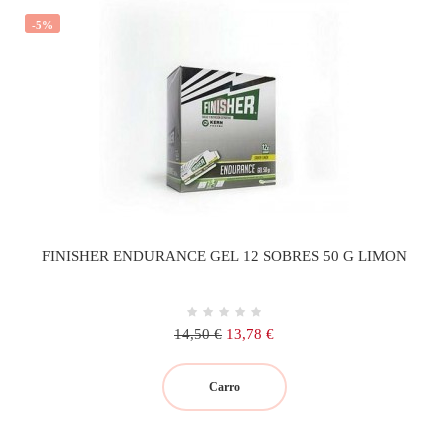
-5%
FINISHER ENDURANCE GEL 12 SOBRES 50 G LIMON
Precio
Precio
14,50 €
13,78 €
regular
Carro