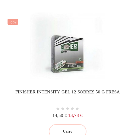
-5%
FINISHER INTENSITY GEL 12 SOBRES 50 G FRESA
Precio
Precio
14,50 €
13,78 €
regular
Carro