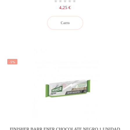
Precio
4,25 €
Carro
-5%
FINISHER BARR ENER CHOCOLATE NEGRO 1 UNIDAD