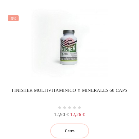
-5%
FINISHER MULTIVITAMINICO Y MINERALES 60 CAPS
Precio
Precio
12,90 €
12,26 €
regular
Carro