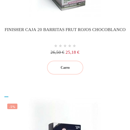
FINISHER CAJA 20 BARRITAS FRUT ROJOS CHOCOBLANCO
Precio
Precio
26,50 €
25,18 €
regular
Carro
-5%