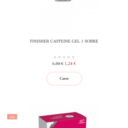
FINISHER CAFFEINE GEL 1 SOBRE
Precio
Precio
1,30 €
1,24 €
regular
Carro
-5%