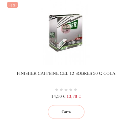
-5%
FINISHER CAFFEINE GEL 12 SOBRES 50 G COLA
Precio
Precio
14,50 €
13,78 €
regular
Carro