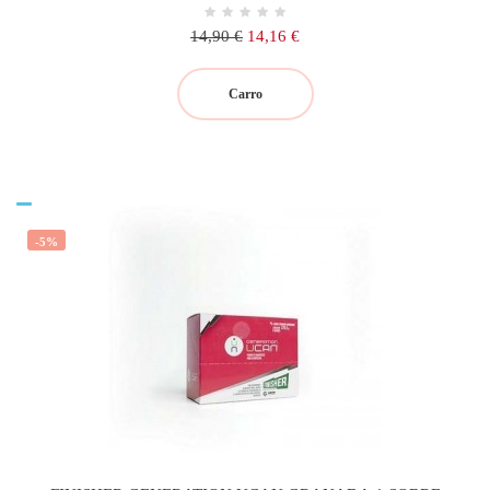
Precio
Precio
14,90 €
14,16 €
regular
Carro
-5%