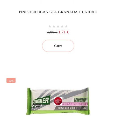
FINISHER UCAN GEL GRANADA 1 UNIDAD
Precio
Precio
1,80 €
1,71 €
regular
Carro
-5%