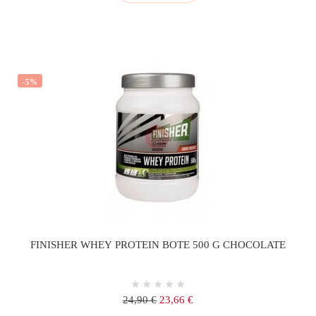
-5%
FINISHER WHEY PROTEIN BOTE 500 G CHOCOLATE
Precio
Precio
24,90 €
23,66 €
regular