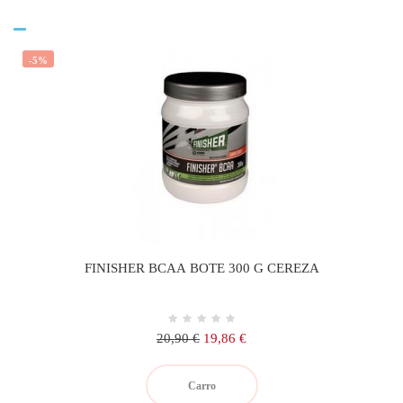
-5%
FINISHER BCAA BOTE 300 G CEREZA
Precio
Precio
20,90 €
19,86 €
regular
Carro