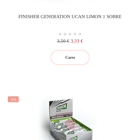
FINISHER GENERATION UCAN LIMON 1 SOBRE
Precio
Precio
3,50 €
3,33 €
regular
Carro
-5%