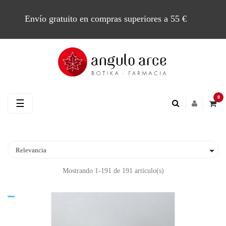
Envío gratuito en compras superiores a 55 €
0
Navegación
☰
de
palanca

Relevancia
Mostrando 1-191 de 191 artículo(s)