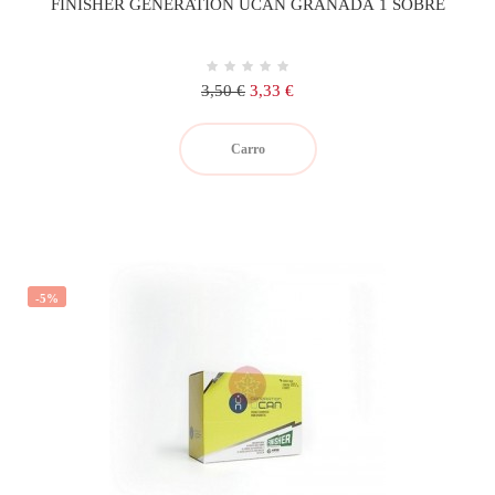
FINISHER GENERATION UCAN GRANADA 1 SOBRE
Precio
Precio
3,50 €
3,33 €
regular
Carro
-5%