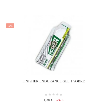
-5%
FINISHER ENDURANCE GEL 1 SOBRE
Precio
Precio
1,30 €
1,24 €
regular