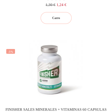
Precio
Precio
1,30 €
1,24 €
regular
Carro
-5%
FINISHER SALES MINERALES + VITAMINAS 60 CAPSULAS