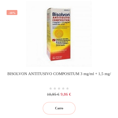
-10%
BISOLVON ANTITUSIVO COMPOSITUM 3 mg/ml + 1,5 mg/
Precio
Precio
10,95 €
9,86 €
regular
Carro