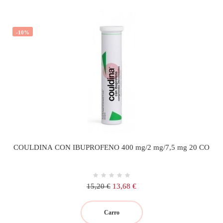
-10%
COULDINA CON IBUPROFENO 400 mg/2 mg/7,5 mg 20 CO
Precio
Precio
15,20 €
13,68 €
regular
Carro