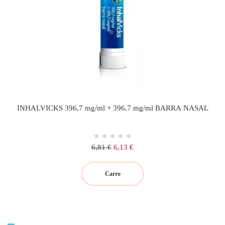
INHALVICKS 396,7 mg/ml + 396,7 mg/ml BARRA NASAL
Precio
Precio
6,81 €
6,13 €
regular
Carro