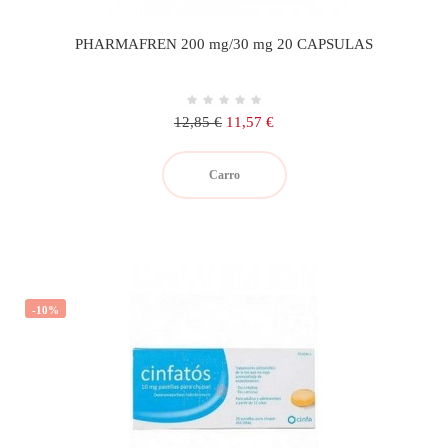
PHARMAFREN 200 mg/30 mg 20 CAPSULAS
Precio
Precio
12,85 €
11,57 €
regular
Carro
-10%