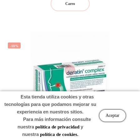
Carro
-10%
Esta tienda utiliza cookies y otras
tecnologías para que podamos mejorar su
experiencia en nuestros sitios.
Aceptar
DERATIN COMPLEX 30 COMPRIMIDOS PARA CHUPAR
Para más información consulte
(SABO
nuestra
y
política de privacidad
nuestra
política de cookies.