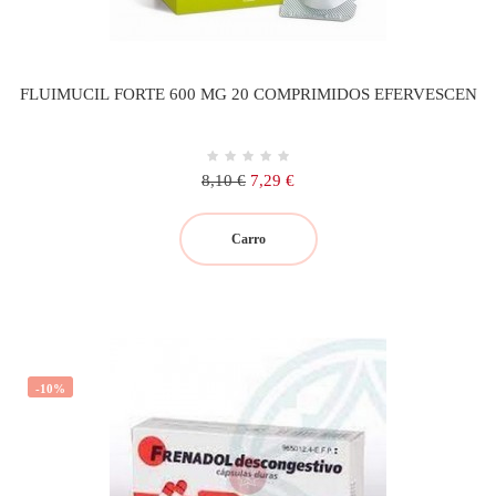
FLUIMUCIL FORTE 600 MG 20 COMPRIMIDOS EFERVESCEN
Precio
Precio
8,10 €
7,29 €
regular
Carro
-10%