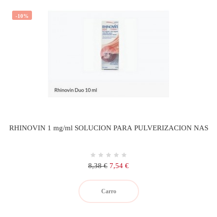
-10%
RHINOVIN 1 mg/ml SOLUCION PARA PULVERIZACION NAS
Precio
Precio
8,38 €
7,54 €
regular
Carro