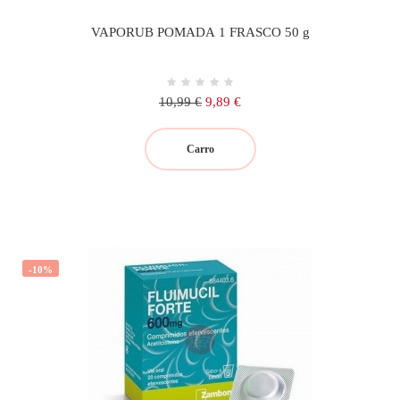
VAPORUB POMADA 1 FRASCO 50 g
Precio
Precio
10,99 €
9,89 €
regular
Carro
-10%