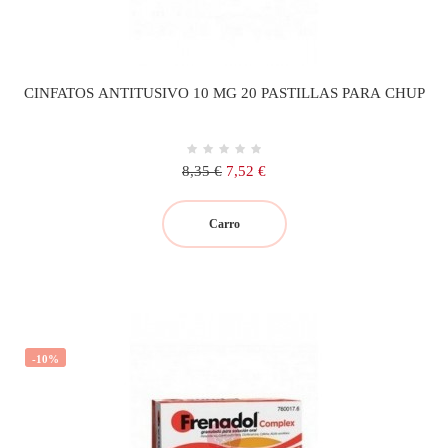
CINFATOS ANTITUSIVO 10 MG 20 PASTILLAS PARA CHUP
Precio
Precio
8,35 €
7,52 €
regular
Carro
-10%