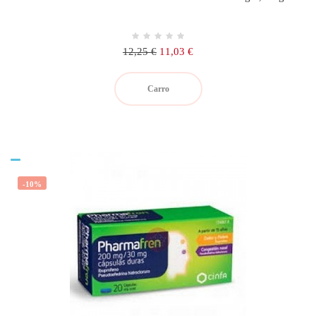
Precio
Precio
12,25 €
11,03 €
regular
Carro
-10%