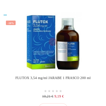
-10%
FLUTOX 3,54 mg/ml JARABE 1 FRASCO 200 ml
Precio
Precio
10,21 €
9,19 €
regular