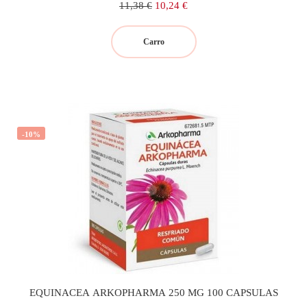
Precio
Precio
11,38 €
10,24 €
regular
Carro
-10%
EQUINACEA ARKOPHARMA 250 MG 100 CAPSULAS