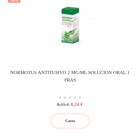
-10%
NORMOTUS ANTITUSIVO 2 MG/ML SOLUCION ORAL 1
FRAS
Precio
Precio
9,15 €
8,24 €
regular
Carro