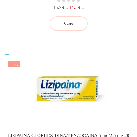
Precio
Precio
15,99 €
14,39 €
regular
Carro
-10%
LIZIPAINA CLORHEXIDINA/BENZOCAINA 5 mg/2,5 mg 20