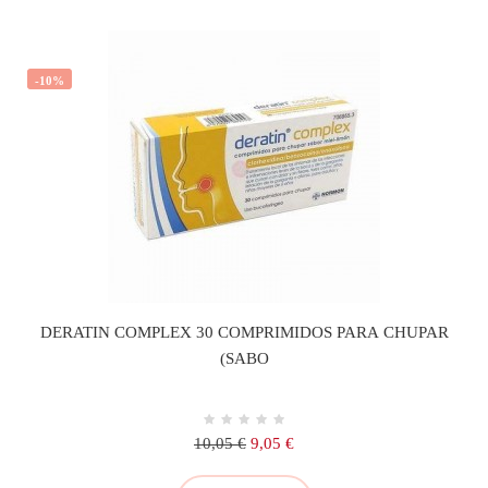
-10%
DERATIN COMPLEX 30 COMPRIMIDOS PARA CHUPAR
(SABO
Precio
Precio
10,05 €
9,05 €
regular