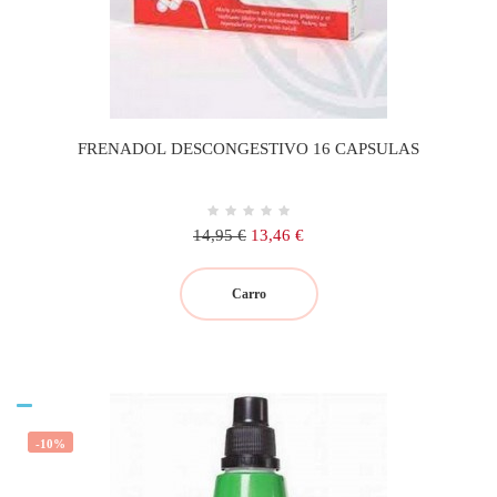
FRENADOL DESCONGESTIVO 16 CAPSULAS
Precio
Precio
14,95 €
13,46 €
regular
Carro
-10%