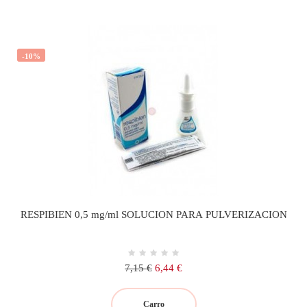
-10%
RESPIBIEN 0,5 mg/ml SOLUCION PARA PULVERIZACION
Precio
Precio
7,15 €
6,44 €
regular
Carro