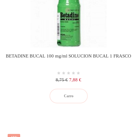
BETADINE BUCAL 100 mg/ml SOLUCION BUCAL 1 FRASCO
Precio
Precio
8,75 €
7,88 €
regular
Carro