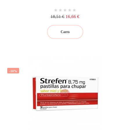
Precio
Precio
18,51 €
16,66 €
regular
Carro
-10%