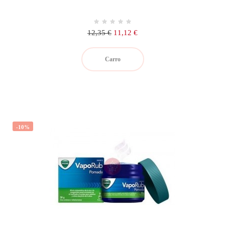
Precio
Precio
12,35 €
11,12 €
regular
Carro
-10%