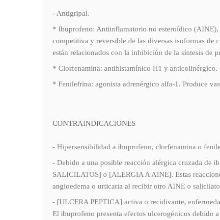
- Antigripal.
* Ibuprofeno: Antiinflamatorio no esteroídico (AINE), 
competitiva y reversible de las diversas isoformas de 
están relacionados con la inhibición de la síntesis de 
* Clorfenamina: antihistamínico H1 y anticolinérgico.
* Fenilefrina: agonista adrenérgico alfa-1. Produce va
CONTRAINDICACIONES
- Hipersensibilidad a ibuprofeno, clorfenamina o feni
- Debido a una posible reacción alérgica cruzada de i
SALICILATOS] o [ALERGIA A AINE]. Estas reacciones al
angioedema o urticaria al recibir otro AINE o salicilato
- [ULCERA PEPTICA] activa o recidivante, enfermed
El ibuprofeno presenta efectos ulcerogénicos debido a 