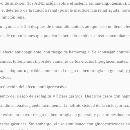
sivo de aliskiren (los AINE actúan sobre el sistema renina-angiotensina)
el deterioro de la función renal (posible insuficiencia renal aguda, no
 función renal.
en ayunas a ± 3 h después de tomar alimentos), aunque esto no tiene efe
ados de convulsiones que pueden haber sido debidas al uso concomitante
l efecto anticoagulante, con riesgo de hemorragia. Se aconsejan control
lamida, tolbutamida): posible aumento de los efectos hipoglucemiantes, a
na, citalopram): posible aumento del riesgo de hemorragia en general, y g
stivas.
reducción del efecto antihipertensivo.
mento del riesgo de esofagitis y úlcera gástrica. Descritos casos con na
landinas renales puede incrementar la nefrotoxicidad de la ciclosporina.
a: existe un mayor riesgo de hemorragia en general, y gastrointestinal en
estias gástricas. Sin embargo, el uso simultáneo con glucocorticoides en