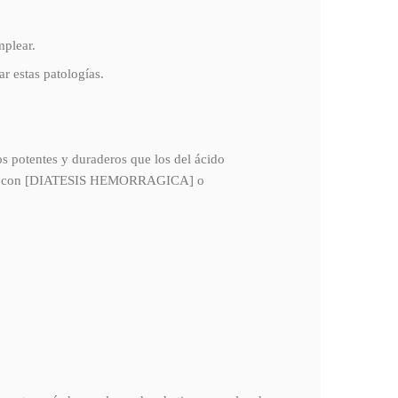
mplear.
r estas patologías.
otentes y duraderos que los del ácido
ientes con [DIATESIS HEMORRAGICA] o