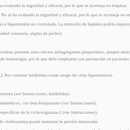
ha evaluado la seguridad y eficacia, por lo que se aconseja no emplear.
. No se ha evaluado la seguridad y eficacia, por lo que se aconseja no e
A) o hipertensión no controlada. La retención de líquidos podría empeora
edad coronaria, angina de pecho).
 presenta unos efectos antiagregantes plaquetarios, aunque menos p
iempo de hemorragia, por lo que debe emplearse con precaución en pac
contener fenilefrina existe riesgo de crisis hipertensivas.
iores (ver Interacciones, fenilefrina).
miméticos, con beta-bloqueantes (ver Interacciones).
pecíficos de la ciclooxigenasa-2 (ver Interacciones).
e clorfenamina puede aumentar la presión intraocular.