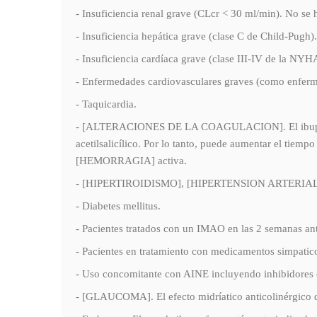
- Insuficiencia renal grave (CLcr < 30 ml/min). No se 
- Insuficiencia hepática grave (clase C de Child-Pugh)
- Insuficiencia cardíaca grave (clase III-IV de la NYH
- Enfermedades cardiovasculares graves (como enferm
- Taquicardia.
- [ALTERACIONES DE LA COAGULACION]. El ibuprofeno
acetilsalicílico. Por lo tanto, puede aumentar el t
[HEMORRAGIA] activa.
- [HIPERTIROIDISMO], [HIPERTENSION ARTERIAL]. Por 
- Diabetes mellitus.
- Pacientes tratados con un IMAO en las 2 semanas anter
- Pacientes en tratamiento con medicamentos simpatico
- Uso concomitante con AINE incluyendo inhibidores es
- [GLAUCOMA]. El efecto midríatico anticolinérgico d