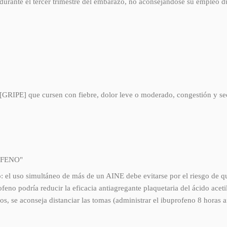
durante el tercer trimestre del embarazo, no aconsejándose su empleo 
PE] que cursen con fiebre, dolor leve o moderado, congestión y secrec
OFENO"
co: el uso simultáneo de más de un AINE debe evitarse por el riesgo de 
ofeno podría reducir la eficacia antiagregante plaquetaria del ácido acet
os, se aconseja distanciar las tomas (administrar el ibuprofeno 8 horas