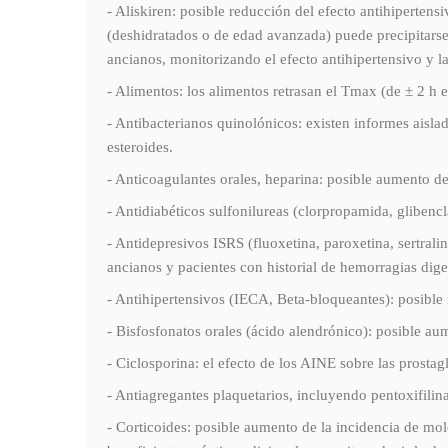
- Aliskiren: posible reducción del efecto antihiperten
(deshidratados o de edad avanzada) puede precipitarse 
ancianos, monitorizando el efecto antihipertensivo y la
- Alimentos: los alimentos retrasan el Tmax (de ± 2 h 
- Antibacterianos quinolónicos: existen informes aisl
esteroides.
- Anticoagulantes orales, heparina: posible aumento de
- Antidiabéticos sulfonilureas (clorpropamida, glibenc
- Antidepresivos ISRS (fluoxetina, paroxetina, sertrali
ancianos y pacientes con historial de hemorragias dige
- Antihipertensivos (IECA, Beta-bloqueantes): posible 
- Bisfosfonatos orales (ácido alendrónico): posible au
- Ciclosporina: el efecto de los AINE sobre las prostag
- Antiagregantes plaquetarios, incluyendo pentoxifilin
- Corticoides: posible aumento de la incidencia de mol