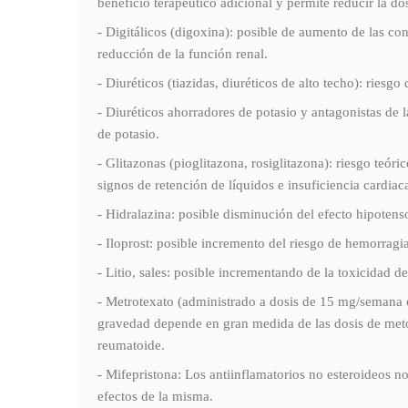
beneficio terapéutico adicional y permite reducir la do
- Digitálicos (digoxina): posible de aumento de las co
reducción de la función renal.
- Diuréticos (tiazidas, diuréticos de alto techo): riesgo
- Diuréticos ahorradores de potasio y antagonistas de 
de potasio.
- Glitazonas (pioglitazona, rosiglitazona): riesgo teó
signos de retención de líquidos e insuficiencia cardiac
- Hidralazina: posible disminución del efecto hipotenso
- Iloprost: posible incremento del riesgo de hemorragia
- Litio, sales: posible incrementando de la toxicidad d
- Metrotexato (administrado a dosis de 15 mg/semana o
gravedad depende en gran medida de las dosis de metotre
reumatoide.
- Mifepristona: Los antiinflamatorios no esteroideos no
efectos de la misma.