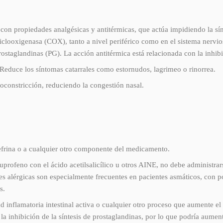
con propiedades analgésicas y antitérmicas, que actúa impidiendo la sín
ciclooxigenasa (COX), tanto a nivel periférico como en el sistema nervios
prostaglandinas (PG). La acción antitérmica está relacionada con la inhib
 Reduce los síntomas catarrales como estornudos, lagrimeo o rinorrea.
soconstricción, reduciendo la congestión nasal.
lefrina o a cualquier otro componente del medicamento.
buprofeno con el ácido acetilsalicílico u otros AINE, no debe adminis
érgicas son especialmente frecuentes en pacientes asmáticos, con pól
s.
ad inflamatoria intestinal activa o cualquier otro proceso que aum
la inhibición de la síntesis de prostaglandinas, por lo que podría aumen