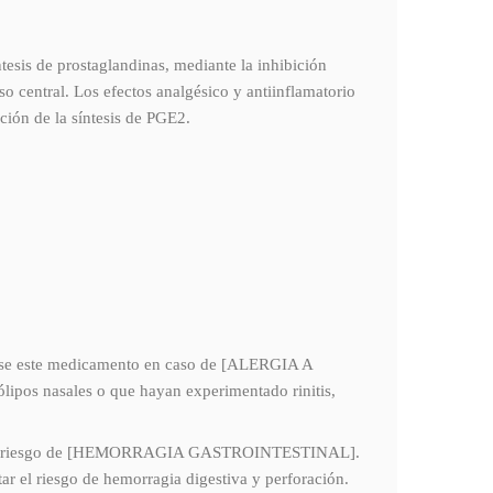
tesis de prostaglandinas, mediante la inhibición
o central. Los efectos analgésico y antiinflamatorio
ición de la síntesis de PGE2.
trarse este medicamento en caso de [ALERGIA A
ipos nasales o que hayan experimentado rinitis,
ente el riesgo de [HEMORRAGIA GASTROINTESTINAL].
tar el riesgo de hemorragia digestiva y perforación.