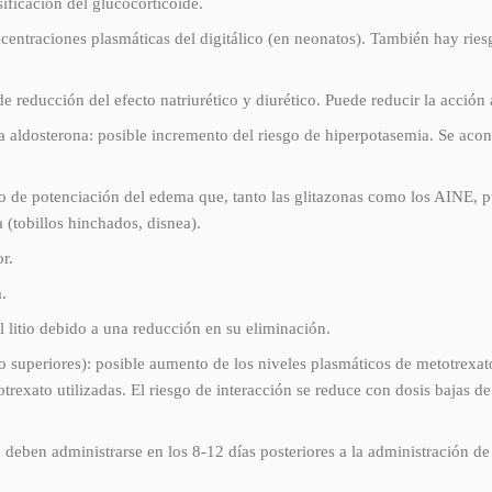
sificación del glucocorticoide.
ncentraciones plasmáticas del digitálico (en neonatos). También hay rie
 de reducción del efecto natriurético y diurético. Puede reducir la acción 
la aldosterona: posible incremento del riesgo de hiperpotasemia. Se acons
rico de potenciación del edema que, tanto las glitazonas como los AINE, 
a (tobillos hinchados, disnea).
r.
.
el litio debido a una reducción en su eliminación.
 superiores): posible aumento de los niveles plasmáticos de metotrexat
xato utilizadas. El riesgo de interacción se reduce con dosis bajas de m
 deben administrarse en los 8-12 días posteriores a la administración de