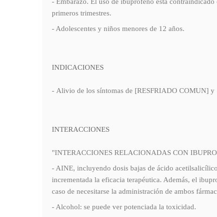
- Embarazo. El uso de ibuprofeno está contraindicado 
primeros trimestres.
- Adolescentes y niños menores de 12 años.
INDICACIONES
- Alivio de los síntomas de [RESFRIADO COMUN] y [GRI
INTERACCIONES
"INTERACCIONES RELACIONADAS CON IBUPR
- AINE, incluyendo dosis bajas de ácido acetilsalicíli
incrementada la eficacia terapéutica. Además, el ibupr
caso de necesitarse la administración de ambos fármac
- Alcohol: se puede ver potenciada la toxicidad.