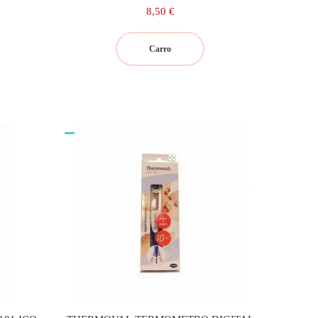
Precio
8,50 €
Carro