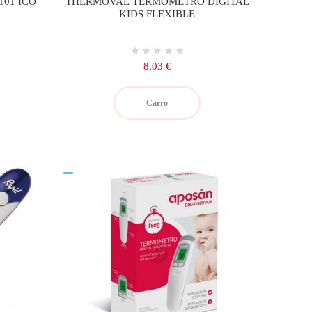
01 ICO
THERMOVAL TERMOMETRO DIGITAL
KIDS FLEXIBLE
Precio
8,03 €
Carro