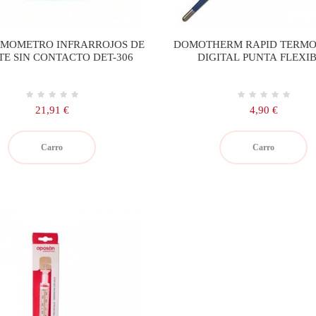
RMOMETRO INFRARROJOS DE
DOMOTHERM RAPID TERM
TE SIN CONTACTO DET-306
DIGITAL PUNTA FLEXI
Precio
Precio
21,91 €
4,90 €
Carro
Carro