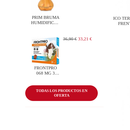
PRIM BRUMA
ICO TE
HUMIDIFICADOR
FREN
ULTRASONICO
Precio
Precio
36,90 €
33,21 €
regular
FRONTPRO
068 MG 3
COMP
PERROS 10-25
KG
TODAS LOS PRODUCTOS EN
OFERTA