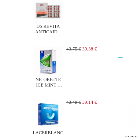
regular
DS REVITA
ANTICAIDA
90
COMPRIMIDOS
Precio
Precio
43,75 €
39,38 €
regular
NICORETTE
ICE MINT 2
mg 105
CHICLES
MEDICAMENTOS
Precio
Precio
43,49 €
39,14 €
regular
LACERBLANC