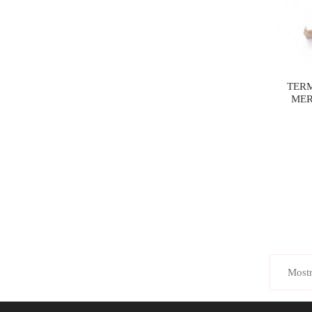
TER
MER
Mostr