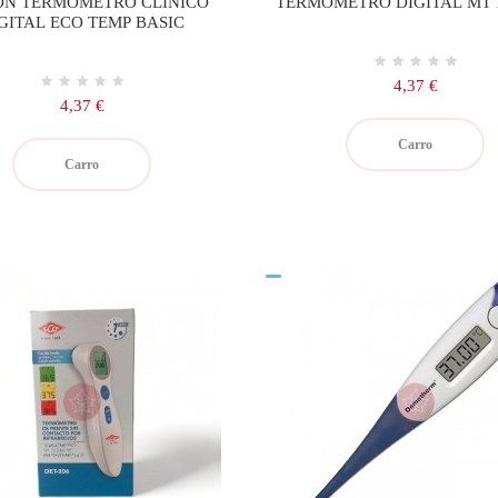
N TERMOMETRO CLINICO
TERMOMETRO DIGITAL MT 1
GITAL ECO TEMP BASIC
Precio
4,37 €
Precio
4,37 €
Carro
Carro