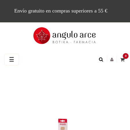
Envío gratuito en compras superiores a 55 €
0
Navegación
☰
de
palanca