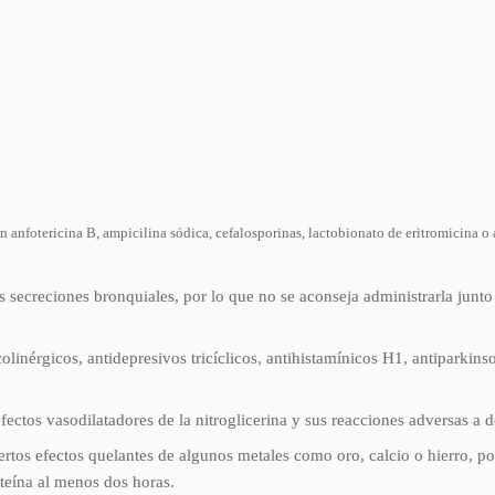
on anfotericina B, ampicilina sódica, cefalosporinas, lactobionato de eritromicina o
as secreciones bronquiales, por lo que no se aconseja administrarla junto 
colinérgicos, antidepresivos tricíclicos, antihistamínicos H1, antiparki
s efectos vasodilatadores de la nitroglicerina y sus reacciones adversas 
ciertos efectos quelantes de algunos metales como oro, calcio o hierro, 
steína al menos dos horas.