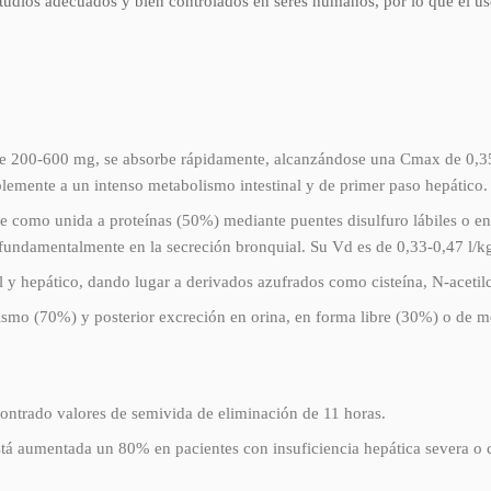
estudios adecuados y bien controlados en seres humanos, por lo que el 
s de 200-600 mg, se absorbe rápidamente, alcanzándose una Cmax de 0,3
lemente a un intenso metabolismo intestinal y de primer paso hepático.
bre como unida a proteínas (50%) mediante puentes disulfuro lábiles o en
e fundamentalmente en la secreción bronquial. Su Vd es de 0,33-0,47 l/k
 y hepático, dando lugar a derivados azufrados como cisteína, N-acetilcis
lismo (70%) y posterior excreción en orina, en forma libre (30%) o de m
contrado valores de semivida de eliminación de 11 horas.
stá aumentada un 80% en pacientes con insuficiencia hepática severa o co