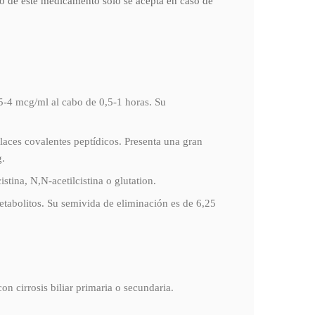
uso de este medicamento sólo se acepta en caso de
5-4 mcg/ml al cabo de 0,5-1 horas. Su
laces covalentes peptídicos. Presenta una gran
g.
tina, N,N-acetilcistina o glutation.
etabolitos. Su semivida de eliminación es de 6,25
n cirrosis biliar primaria o secundaria.