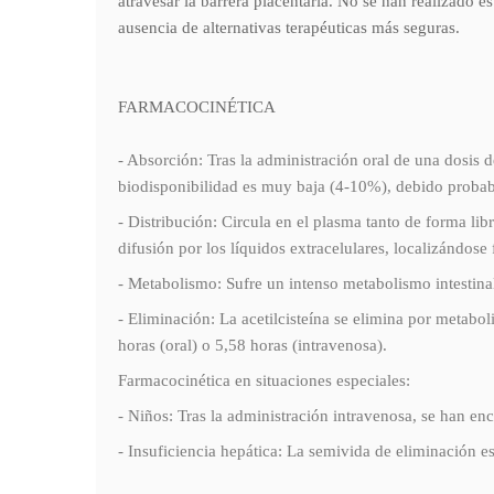
atravesar la barrera placentaria. No se han realizado 
ausencia de alternativas terapéuticas más seguras.
FARMACOCINÉTICA
- Absorción: Tras la administración oral de una dosi
biodisponibilidad es muy baja (4-10%), debido probab
- Distribución: Circula en el plasma tanto de forma li
difusión por los líquidos extracelulares, localizándos
- Metabolismo: Sufre un intenso metabolismo intestinal
- Eliminación: La acetilcisteína se elimina por metabo
horas (oral) o 5,58 horas (intravenosa).
Farmacocinética en situaciones especiales:
- Niños: Tras la administración intravenosa, se han en
- Insuficiencia hepática: La semivida de eliminación e