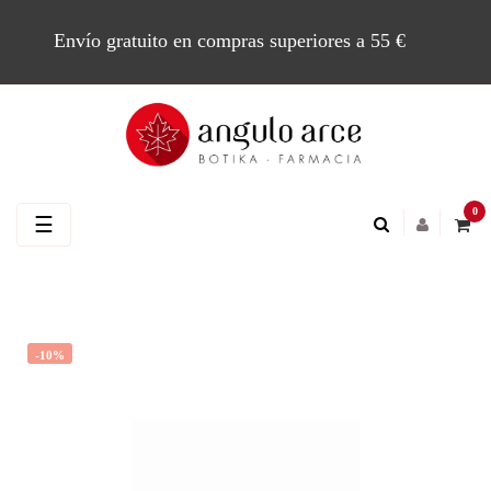
Envío gratuito en compras superiores a 55 €
0
Navegación
☰
de
palanca
-10%