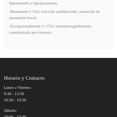
hipertensión e hipopotasemia.
-Raramente (<1%): reacción anafilactoide, sensación de
quemazón bucal.
-Excepcionalmente (<<1%): metahemoglobinemia
caracterizada por cianosis.
Horario y Contacto
Lunes a Viernes:
9:30 - 13:30
16:30 - 19:30
Sábado:
10:00 - 13:30