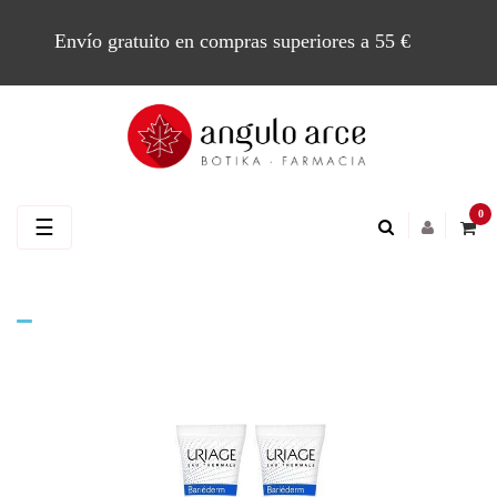
Envío gratuito en compras superiores a 55 €
0
Navegación
☰
de
palanca