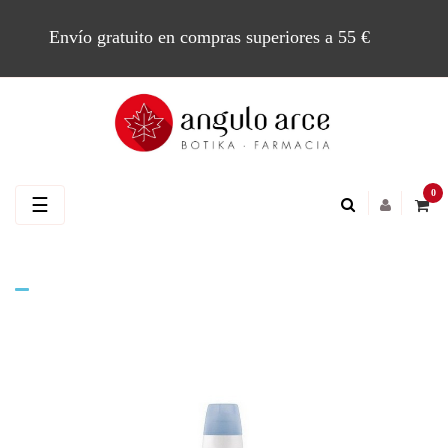
Envío gratuito en compras superiores a 55 €
0
Navegación
☰
de
palanca