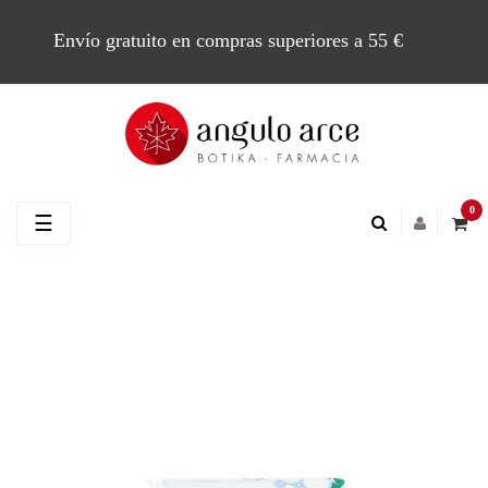
Envío gratuito en compras superiores a 55 €
0
Navegación
☰
de
palanca