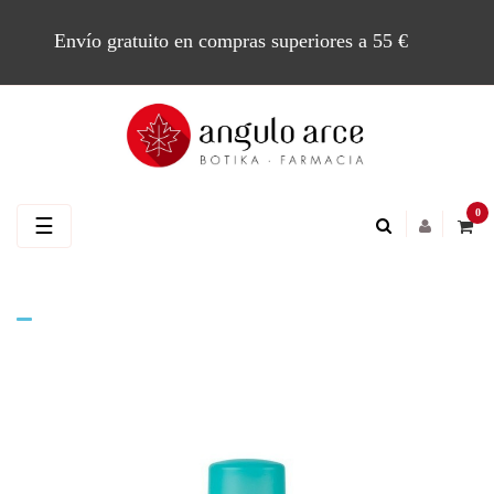
Envío gratuito en compras superiores a 55 €
0
Navegación
☰
de
palanca