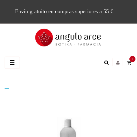
Envío gratuito en compras superiores a 55 €
0
Navegación
☰
de
palanca