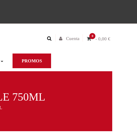
0
Cuenta
- 0,00 €
PROMOS
LE 750ML
L