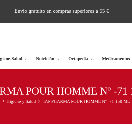
Envío gratuito en compras superiores a 55 €
giene-Salud
Nutrición
Ortopedia
Medicamentos
RMA POUR HOMME Nº -71 
o
Higiene y Salud
IAP PHARMA POUR HOMME Nº -71 150 ML