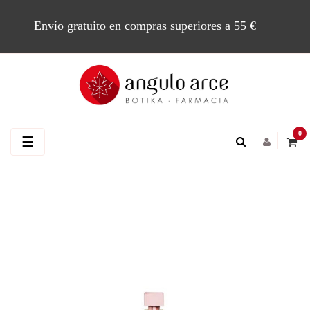
Envío gratuito en compras superiores a 55 €
0
Navegación
☰
de
palanca