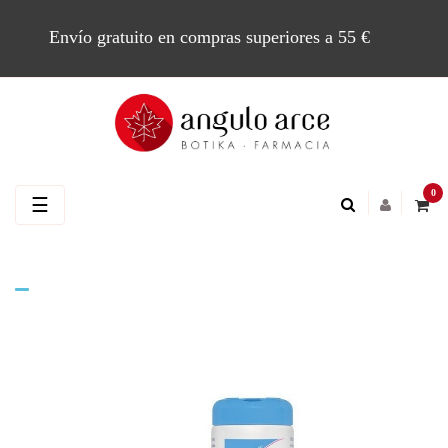
Envío gratuito en compras superiores a 55 €
0
Navegación
☰
de
palanca