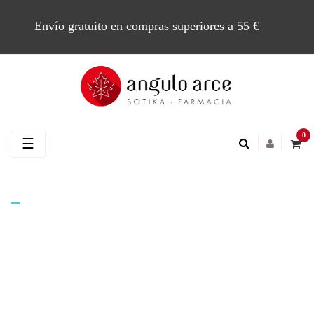
Envío gratuito en compras superiores a 55 €
0
Navegación
☰
de
palanca