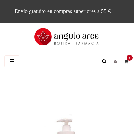
Envío gratuito en compras superiores a 55 €
0
Navegación
☰
de
palanca