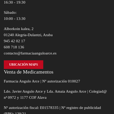
16:30 - 19:30
Sábado:
10:00 - 13:30
Alborkoin kalea, 2
01240 Alegria-Dulantzi, Araba
945 42 02 17
608 718 136
contacto@farmaciaanguloarce.es
UBICACIÓN MAPS
Venta de Medicamentos
Farmacia Angulo Arce | Nº autorización 010027
Ldo. Javier Angulo Arce y Lda. Amaia Angulo Arce | Colegiad@
nª 0972 y 1177 COF Alava
Nº autorización fiscal: E01578335 | Nº registro de publicidad
(RPS): 139/21