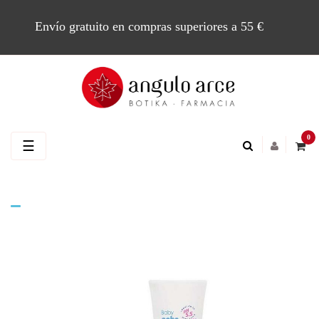
Envío gratuito en compras superiores a 55 €
0
Navegación
☰
de
palanca