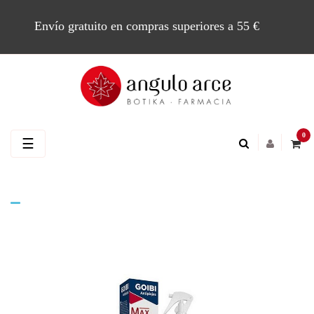
Envío gratuito en compras superiores a 55 €
0
Navegación
☰
de
palanca