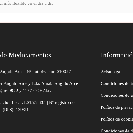
l más flexible en el día a día.
 de Medicamentos
Informaci
Angulo Arce | Nº autorización 010027
Aviso legal
er Angulo Arce y Lda. Amaia Angulo Arce |
Condiciones de t
@ nª 0972 y 1177 COF Alava
Condiciones de 
zación fiscal: E01578335 | Nº registro de
Política de priva
d (RPS): 139/21
Política de cooki
Condiciones de 