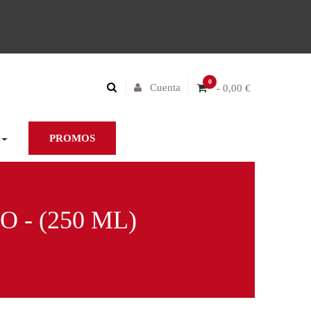
0
Cuenta
- 0,00 €
PROMOS
 - (250 ML)