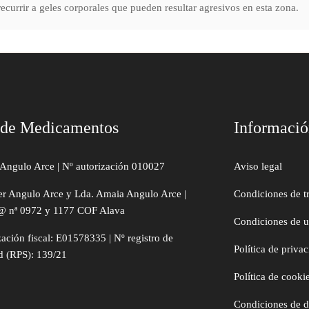
ecurrir a geles corporales que pueden resultar agresivos en esta zona.
 de Medicamentos
Informaci
Angulo Arce | Nº autorización 010027
Aviso legal
er Angulo Arce y Lda. Amaia Angulo Arce |
Condiciones de t
@ nª 0972 y 1177 COF Alava
Condiciones de 
zación fiscal: E01578335 | Nº registro de
Política de priva
d (RPS): 139/21
Política de cooki
Condiciones de 