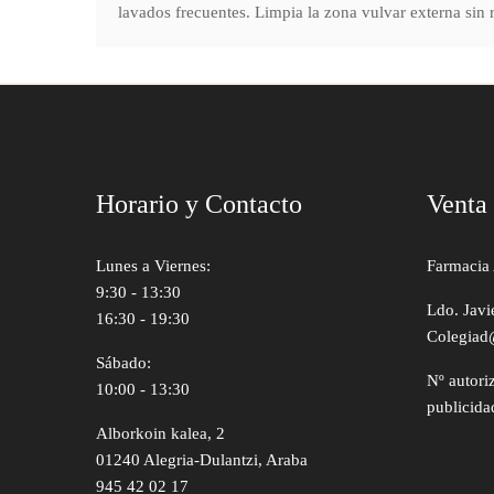
lavados frecuentes. Limpia la zona vulvar externa sin r
Horario y Contacto
Venta
Lunes a Viernes:
Farmacia 
9:30 - 13:30
Ldo. Javi
16:30 - 19:30
Colegiad
Sábado:
Nº autori
10:00 - 13:30
publicida
Alborkoin kalea, 2
01240 Alegria-Dulantzi, Araba
945 42 02 17